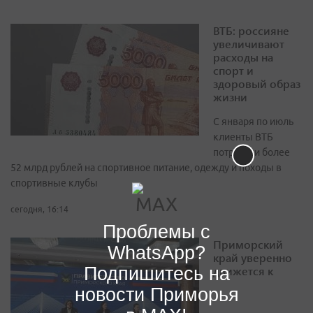
ВТБ: россияне
увеличивают
расходы на
спорт и
здоровый образ
жизни
С января по июль
клиенты ВТБ
потратили более
52 млрд рублей на спортивное питание, одежду и походы в
спортивные клубы
сегодня, 16:14
Проблемы с
Приморский
WhatsApp?
край уверенно
Подпишитесь на
движется к
новости Приморья