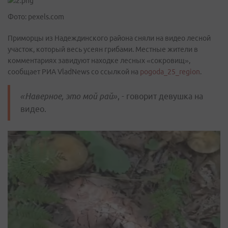
Фото: pexels.com
Приморцы из Надеждинского района сняли на видео лесной
участок, который весь усеян грибами. Местные жители в
комментариях завидуют находке лесных «сокровищ»,
сообщает РИА VladNews со ссылкой на
pogoda_25_region
.
«Наверное, это мой рай»
, - говорит девушка на
видео.