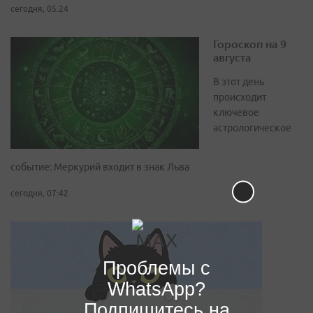
сегодня, 05:24
Гороскоп на 9
августа
В этот день
происходит
ключевое
астрологическое
событие: Меркурий входит в знак Льва
сегодня, 07:42
Проблемы с
WhatsApp?
Подпишитесь на