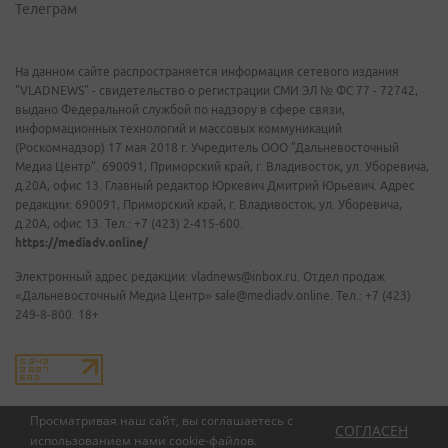
Телеграм
На данном сайте распространяется информация сетевого издания
"VLADNEWS" - свидетельство о регистрации СМИ ЭЛ № ФС 77 - 72742,
выдано Федеральной службой по надзору в сфере связи,
информационных технологий и массовых коммуникаций
(Роскомнадзор) 17 мая 2018 г. Учредитель ООО "Дальневосточный
Медиа Центр". 690091, Приморский край, г. Владивосток, ул. Уборевича,
д.20А, офис 13. Главный редактор Юркевич Дмитрий Юрьевич. Адрес
редакции: 690091, Приморский край, г. Владивосток, ул. Уборевича,
д.20А, офис 13. Тел.: +7 (423) 2-415-600.
https://mediadv.online/
Электронный адрес редакции: vladnews@inbox.ru. Отдел продаж
«Дальневосточный Медиа Центр» sale@mediadv.online. Тел.: +7 (423)
249-8-800. 18+
Просматривая наш сайт, вы соглашаетесь с
СОГЛАСЕН
использованием нами
cookie-файлов
.