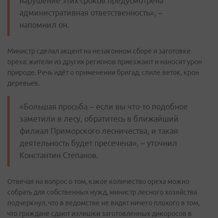
нарушение этих сроков предусмотрена
административная ответственность», –
напомнил он.
Министр сделал акцент на незаконном сборе и заготовке
ореха: жители из других регионов приезжают и наносят урон
природе. Речь идёт о применении бригад, спиле веток, крон
деревьев.
«Большая просьба – если вы что-то подобное
заметили в лесу, обратитесь в ближайший
филиал Приморского лесничества, и такая
деятельность будет пресечена», – уточнил
Константин Степанов.
Отвечая на вопрос о том, какое количество ореха можно
собрать для собственных нужд, министр лесного хозяйства
подчеркнул, что в ведомстве не видят ничего плохого в том,
что граждане сдают излишки заготовленных дикоросов в