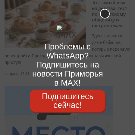
Тот самый вкус
из детства: тест
по советскому
общепиту и
гастрономам
Здесь путаются
даже бабушки,
Проблемы с
которые пережили
WhatsApp?
перестройку. Проходите, пока не начался ностальгический
приступ!
Подпишитесь на
новости Приморья
сегодня, 12:49
в MAX!
Подпишитесь
сейчас!