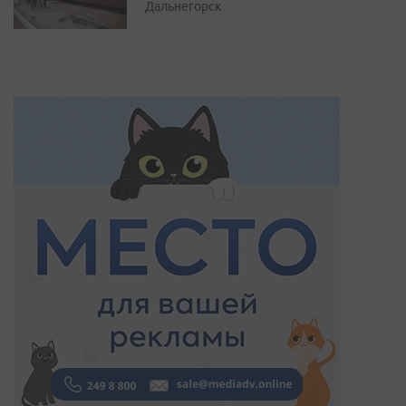
Дальнегорск