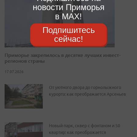
новости Приморья
в MAX!
Подпишитесь
сейчас!
Приморье закрепилось в десятке лучших инвест-
регионов страны
17.07.2026
От уютного двора до горнолыжного
курорта: как преображается Арсеньев
Новый парк, сквер с фонтаном и 50
квартир: как преображается