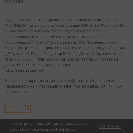
Телеграм
На данном сайте распространяется информация сетевого издания
"VLADNEWS" - свидетельство о регистрации СМИ ЭЛ № ФС 77 - 72742,
выдано Федеральной службой по надзору в сфере связи,
информационных технологий и массовых коммуникаций
(Роскомнадзор) 17 мая 2018 г. Учредитель ООО "Дальневосточный
Медиа Центр". 690091, Приморский край, г. Владивосток, ул. Уборевича,
д.20А, офис 13. Главный редактор Юркевич Дмитрий Юрьевич. Адрес
редакции: 690091, Приморский край, г. Владивосток, ул. Уборевича,
д.20А, офис 13. Тел.: +7 (423) 2-415-600.
https://mediadv.online/
Электронный адрес редакции: vladnews@inbox.ru. Отдел продаж
«Дальневосточный Медиа Центр» sale@mediadv.online. Тел.: +7 (423)
249-8-800. 18+
Просматривая наш сайт, вы соглашаетесь с
СОГЛАСЕН
использованием нами
cookie-файлов
.