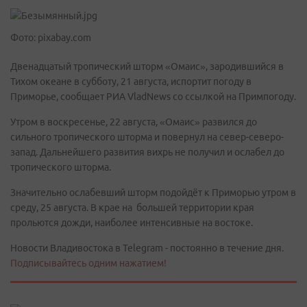
Фото: pixabay.com
Двенадцатый тропический шторм «Омаис», зародившийся в
Тихом океане в субботу, 21 августа, испортит погоду в
Приморье, сообщает РИА VladNews со ссылкой на Примпогоду.
Утром в воскресенье, 22 августа, «Омаис» развился до
сильного тропического шторма и повернул на север-северо-
запад. Дальнейшего развития вихрь не получил и ослабел до
тропического шторма.
Значительно ослабевший шторм подойдёт к Приморью утром в
среду, 25 августа. В крае на большей территории края
прольются дожди, наиболее интенсивные на востоке.
Новости Владивостока в Telegram - постоянно в течение дня.
Подписывайтесь одним нажатием!