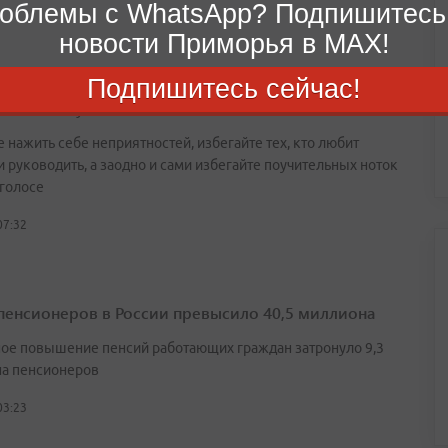
облемы с WhatsApp? Подпишитесь
новости Приморья в MAX!
Подпишитесь сейчас!
п на 8 августа
 нажить себе неприятностей, избегайте тех, кто любит
и руководить, а заодно и сами избегайте поучительных ноток
 голосе
07:32
пенсионеров в России превысило 40,5 миллиона
ое повышение пенсий работающих граждан затронуло 9,3
а пенсионеров
03:23