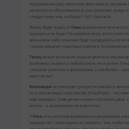
предложения расстаться или жить вместе, желания 
несмотря на обоснованность этих решений, лучше от
следует взвесить, сообщает 1001 Гороскоп.
Жизнь будет ждать от
Овна
решительности и четкости
ощущать и не будет. По крайней мере, всего этого е
день какие-либо решения будет раздражать и угнета
строить никаких серьезных планов и, по возможност
Телец
может на полном серьезе увлечься некими фа
возможно, окажется любопытным. Но в целом Тельцу
слишком увлекаться фантазиями, а тем более – сло
вам счастье!
Близнецам
не помешает разгрести завалы в личных
то, в чем не видно перспектив. И наоборот – постав
максимальны. Этим делам и нужно посвятить день. Г
успеха – в решительности и простоте.
У
Рака
есть неплохая возможность реализовать какие
задумок нет, самое время их заиметь с тем, чтобы п