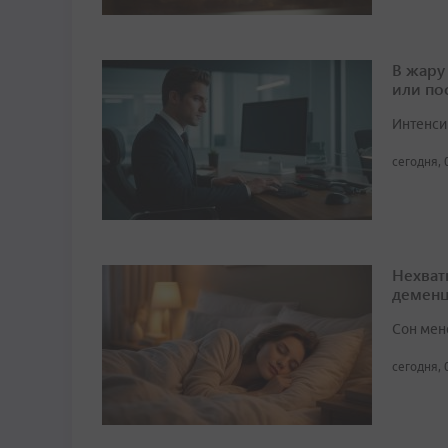
В жару
или по
Интенси
сегодня, 
Нехват
демен
Сон мен
сегодня, 