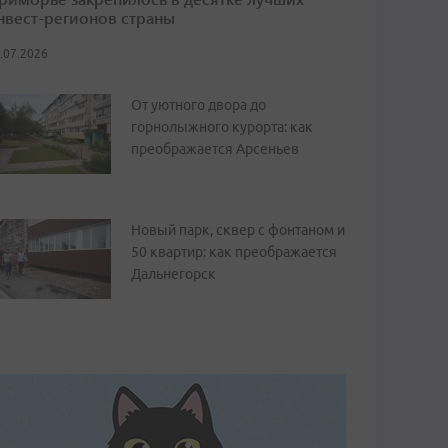
нвест-регионов страны
.07.2026
От уютного двора до
горнолыжного курорта: как
преображается Арсеньев
Новый парк, сквер с фонтаном и
50 квартир: как преображается
Дальнегорск