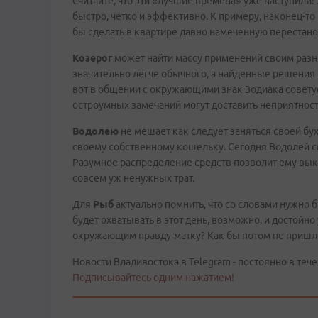
Считайте, что эти «лучшие времена» уже наступили!
быстро, четко и эффективно. К примеру, наконец-т
бы сделать в квартире давно намеченную перестано
Козерог
может найти массу применений своим разно
значительно легче обычного, а найденные решения 
вот в общении с окружающими знак Зодиака советуе
остроумных замечаний могут доставить неприятност
Водолею
не мешает как следует заняться своей бухг
своему собственному кошельку. Сегодня Водолей смо
Разумное распределение средств позволит ему выкр
совсем уж ненужных трат.
Для
Рыб
актуально помнить, что со словами нужно 
будет охватывать в этот день, возможно, и достойно 
окружающим правду-матку? Как бы потом не пришлос
Новости Владивостока в Telegram - постоянно в тече
Подписывайтесь одним нажатием!