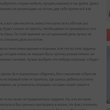
выбросить старую мебель, продать машину и так далее. Даже
ложить их реализацию на потом, дав себе время всё как
, а вот сам носитель знака этих качеств в себе как раз
му будет сильно не хватать. Необходимость принимать в этот
ть Овна. По этой причине на сегодняшний день лучше не
и, отложить дела на потом.
нтастическими идеями и планами. Кое-что из этих задумок,
 сегодня очень не мешает быть чуточку реалистичнее: не
жными схемами. Лучше выбрать что-нибудь попроще, и будет
 делах. Все хорошенько обдумать, без сожаления отбросив
ить на первый план те проекты, где шансы добиться успеха
лавное, не усложнять ситуацию: сегодня секрет вашего
-то из своих экстравагантных задумок. Ну, а если таких
опытаться быстренько претворить в жизнь. Не факт, конечно,
П