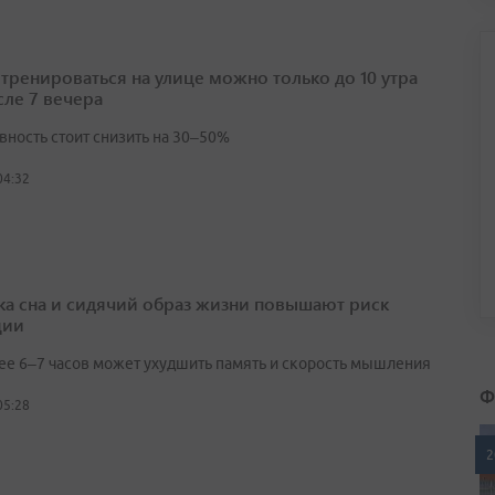
 тренироваться на улице можно только до 10 утра
сле 7 вечера
вность стоит снизить на 30–50%
04:32
ка сна и сидячий образ жизни повышают риск
ции
ее 6–7 часов может ухудшить память и скорость мышления
Ф
05:28
2