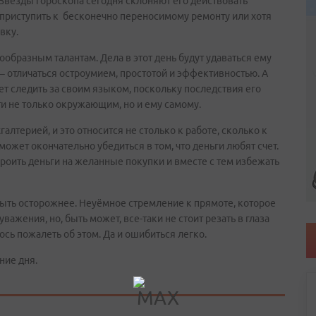
 Звезды гороскопа сегодня склоняют его действовать
о приступить к бесконечно переносимому ремонту или хотя
вку.
образным талантам. Дела в этот день будут удаваться ему
– отличаться остроумием, простотой и эффективностью. А
т следить за своим языком, поскольку последствия его
и не только окружающим, но и ему самому.
алтерией, и это относится не столько к работе, сколько к
жет окончательно убедиться в том, что деньги любят счет.
оить деньги на желанные покупки и вместе с тем избежать
быть осторожнее. Неуёмное стремление к прямоте, которое
уважения, но, быть может, все-таки не стоит резать в глаза
ь пожалеть об этом. Да и ошибиться легко.
ние дня.