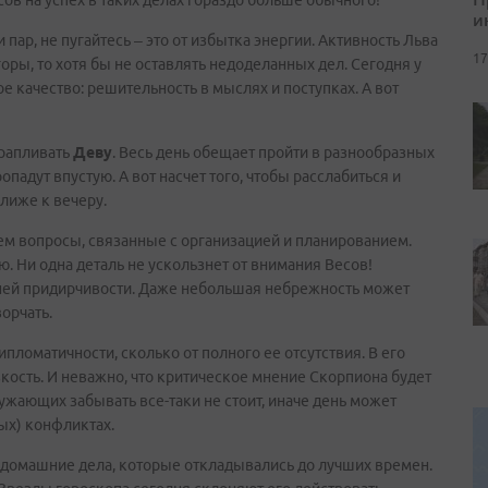
нсов на успех в таких делах гораздо больше обычного!
и
 пар, не пугайтесь – это от избытка энергии. Активность Льва
17
 горы, то хотя бы не оставлять недоделанных дел. Сегодня у
е качество: решительность в мыслях и поступках. А вот
орапливать
Деву
. Весь день обещает пройти в разнообразных
опадут впустую. А вот насчет того, чтобы расслабиться и
ближе к вечеру.
ем вопросы, связанные с организацией и планированием.
. Ни одна деталь не ускользнет от внимания Весов!
ишней придирчивости. Даже небольшая небрежность может
орчать.
ипломатичности, сколько от полного ее отсутствия. В его
кость. И неважно, что критическое мнение Скорпиона будет
ужающих забывать все-таки не стоит, иначе день может
ых) конфликтах.
 домашние дела, которые откладывались до лучших времен.