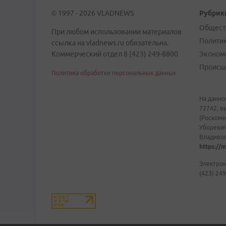
© 1997 - 2026 VLADNEWS
Рубрик
Общест
При любом использовании материалов
Полити
ссылка на vladnews.ru обязательна.
Коммерческий отдел 8 (423) 249-8800
Эконом
Происш
Политика обработки персональных данных
На данно
72742, в
(Роскомн
Уборевич
Владивост
https://m
Электрон
(423) 249