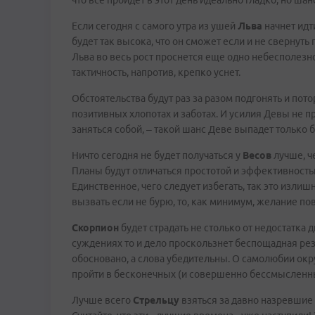
что все пройдет в этот день идеально гладко, но ша
Если сегодня с самого утра из ушей
Льва
начнет идти
будет так высока, что он сможет если и не свернуть
Льва во весь рост проснется еще одно небесполезно
тактичность, напротив, крепко уснет.
Обстоятельства будут раз за разом подгонять и пот
позитивных хлопотах и заботах. И усилия Девы не пр
заняться собой, – такой шанс Деве выпадет только 
Ничто сегодня не будет получаться у
Весов
лучше, ч
Планы будут отличаться простотой и эффективностью
Единственное, чего следует избегать, так это изл
вызвать если не бурю, то, как минимум, желание пов
Скорпион
будет страдать не столько от недостатка д
суждениях то и дело проскользнет беспощадная рез
обосновано, а слова убедительны. О самолюбии окр
пройти в бесконечных (и совершенно бессмысленн
Лучше всего
Стрельцу
взяться за давно назревшие