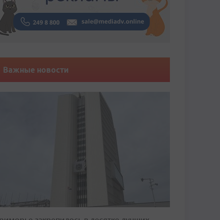
Важные новости
риморье закрепилось в десятке лучших