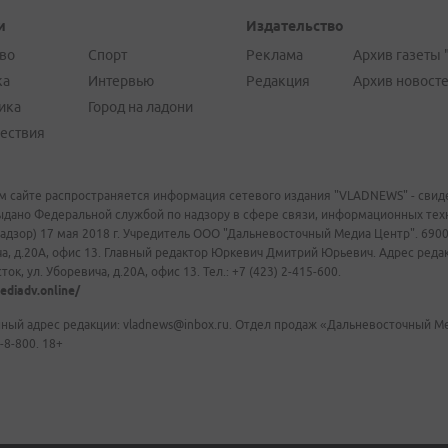
и
Издательство
во
Спорт
Реклама
Архив газеты 
ка
Интервью
Редакция
Архив новост
ика
Город на ладони
ествия
м сайте распространяется информация сетевого издания "VLADNEWS" - свиде
ыдано Федеральной службой по надзору в сфере связи, информационных те
адзор) 17 мая 2018 г. Учредитель ООО "Дальневосточный Медиа Центр". 69009
а, д.20А, офис 13. Главный редактор Юркевич Дмитрий Юрьевич. Адрес редакц
ок, ул. Уборевича, д.20А, офис 13. Тел.: +7 (423) 2-415-600.
ediadv.online/
ный адрес редакции: vladnews@inbox.ru. Отдел продаж «Дальневосточный Мед
-8-800. 18+