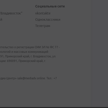
Социальные сети
"Владивосток"
vkontakte
ей
Одноклассники
Телеграм
тельство о регистрации СМИ ЭЛ № ФС 77 -
хнологий и массовых коммуникаций
1, Приморский край, г. Владивосток, ул.
ии: 690091, Приморский край, г.
иа Центр» sale@mediadv.online. Тел.: +7