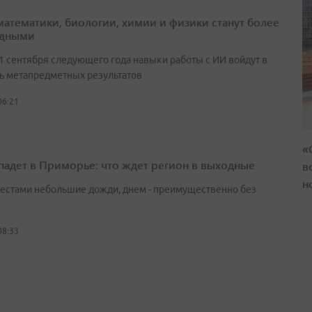
математики, биологии, химии и физики станут более
адными
 1 сентября следующего года навыки работы с ИИ войдут в
ь метапредметных результатов
06:21
«
падет в Приморье: что ждет регион в выходные
в
н
естами небольшие дожди, днем - преимущественно без
08:33