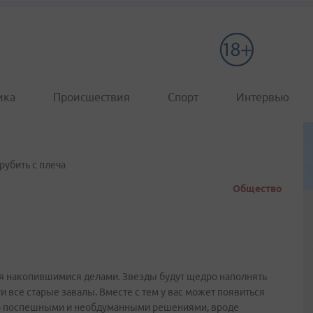
ика
Происшествия
Спорт
Интервью
рубить с плеча
Общество
ься накопившимися делами. Звезды будут щедро наполнять
и все старые завалы. Вместе с тем у вас может появиться
вато поспешными и необдуманными решениями, вроде