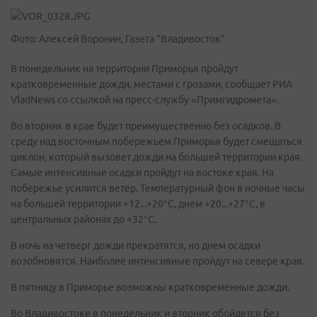
Фото: Алексей Воронин, Газета "Владивосток"
В понедельник на территории Приморья пройдут
кратковременные дожди, местами с грозами, сообщает РИА
VladNews со ссылкой на пресс-службу «Примгидромета».
Во вторник в крае будет преимущественно без осадков. В
среду над восточным побережьем Приморья будет смещаться
циклон, который вызовет дожди на большей территории края.
Самые интенсивные осадки пройдут на востоке края. На
побережье усилится ветер. Температурный фон в ночные часы
на большей территории +12...+20°С, днем +20...+27°С, в
центральных районах до +32°С.
В ночь на четверг дожди прекратятся, но днем осадки
возобновятся. Наиболее интенсивные пройдут на севере края.
В пятницу в Приморье возможны кратковременные дожди.
Во Владивостоке в понедельник и вторник обойдется без