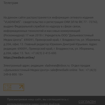
Телеграм
На данном сайте распространяется информация сетевого издания
"VLADNEWS" - свидетельство о регистрации СМИ ЭЛ № ФС 77 - 72742,
выдано Федеральной службой по надзору в сфере связи,
информационных технологий и массовых коммуникаций
(Роскомнадзор) 17 мая 2018 г. Учредитель ООО "Дальневосточный
Медиа Центр". 690091, Приморский край, г. Владивосток, ул. Уборевича,
д.20А, офис 13. Главный редактор Юркевич Дмитрий Юрьевич. Адрес
редакции: 690091, Приморский край, г. Владивосток, ул. Уборевича,
д.20А, офис 13. Тел.: +7 (423) 2-415-600.
https://mediadv.online/
Электронный адрес редакции: vladnews@inbox.ru. Отдел продаж
«Дальневосточный Медиа Центр» sale@mediadv.online. Тел.: +7 (423)
249-8-800. 18+
Просматривая наш сайт, вы соглашаетесь с
СОГЛАСЕН
использованием нами
cookie-файлов
.