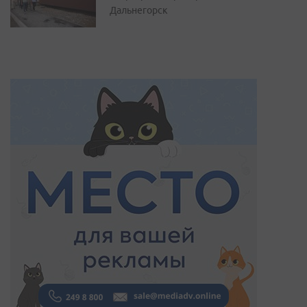
Дальнегорск