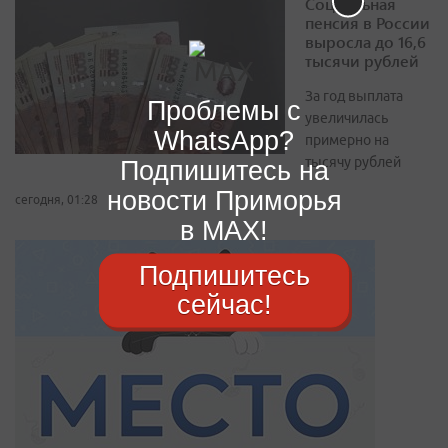
Социальная
пенсия в России
выросла до 16,6
тысячи рублей
За год выплата
Проблемы с
увеличилась
WhatsApp?
примерно на
тысячу рублей
Подпишитесь на
новости Приморья
сегодня, 01:28
в MAX!
Подпишитесь
сейчас!