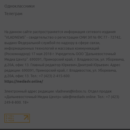
Одноклассники
Телеграм
На данном сайте распространяется информация сетевого издания
"VLADNEWS" - свидетельство о регистрации СМИ ЭЛ № ФС 77 - 72742,
выдано Федеральной службой по надзору в сфере связи,
информационных технологий и массовых коммуникаций
(Роскомнадзор) 17 мая 2018 г. Учредитель ООО "Дальневосточный
Медиа Центр". 690091, Приморский край, г. Владивосток, ул. Уборевича,
д.20А, офис 13. Главный редактор Юркевич Дмитрий Юрьевич. Адрес
редакции: 690091, Приморский край, г. Владивосток, ул. Уборевича,
д.20А, офис 13. Тел.: +7 (423) 2-415-600.
https://mediadv.online/
Электронный адрес редакции: vladnews@inbox.ru. Отдел продаж
«Дальневосточный Медиа Центр» sale@mediadv.online. Тел.: +7 (423)
249-8-800. 18+