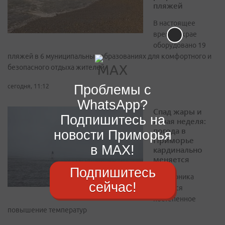
пляжей
В настоящее
время в крае
оборудовано 19
пляжей в 6 муниципальных образованиях для комфортного и
безопасного отдыха жителей
Проблемы с
сегодня, 11:12
WhatsApp?
Спад жары и
Подпишитесь на
ясная неделя:
погода в
новости Приморья
Приморье
в MAX!
кардинально
меняется
Подпишитесь
Со вторника
сейчас!
начнётся
постепенное
повышение температур