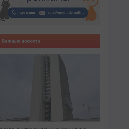
Важные новости
риморье закрепилось в десятке лучших