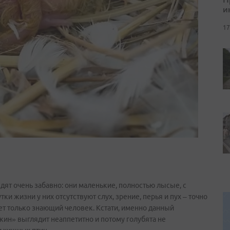
и
17
ят очень забавно: они маленькие, полностью лысые, с
и жизни у них отсутствуют слух, зрение, перья и пух – точно
ет только знающий человек. Кстати, именно данный
жин» выглядит неаппетитно и потому голубята не