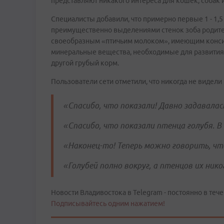
представляют никакого интереса для кошек, собак 
Специалисты добавили, что примерно первые 1 - 1,5
преимущественно выделениями стенок зоба родит
своеобразным «птичьим молоком», имеющим консис
минеральные вещества, необходимые для развития 
другой грубый корм.
Пользователи сети отметили, что никогда не видели
«Спасибо, что показали! Давно задавалас
«Спасибо, что показали птенца голубя. В
«Наконец-то! Теперь можно говорить, чт
«Голубей полно вокруг, а птенцов их нико
Новости Владивостока в Telegram - постоянно в тече
Подписывайтесь одним нажатием!