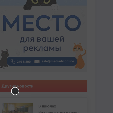
Другие новости
В школах
Владивостока введут