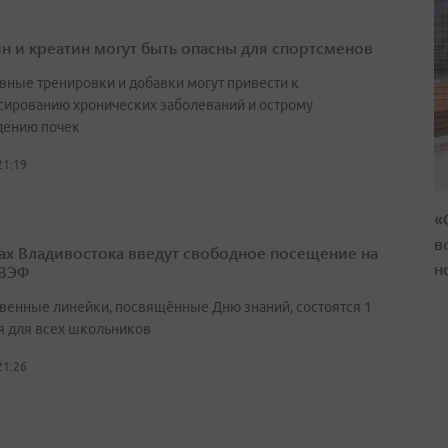
н и креатин могут быть опасны для спортсменов
вные тренировки и добавки могут привести к
сированию хронических заболеваний и острому
ению почек
21:19
«
в
ах Владивостока введут свободное посещение на
н
 ВЭФ
венные линейки, посвящённые Дню знаний, состоятся 1
я для всех школьников
21:26