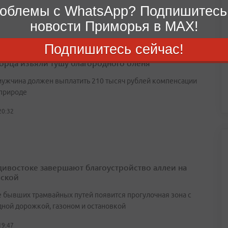
облемы с WhatsApp? Подпишитесь
новости Приморья в MAX!
Подпишитесь сейчас!
орца изъяли тушу благородного оленя
мужчина должен выплатить 210 тысяч рублей компенсации
природе
20:32
дивостоке завершают благоустройство аллеи на
ской
е бывших трамвайных путей появится прогулочная зона с
ной дорожкой, газоном и остановкой
19:47