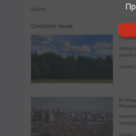
Пр
Смотрите также
У прим
Теперь 
ущерба 
сегодня, 
Во Вла
Иванов
На мест
пешеход
сегодня, 