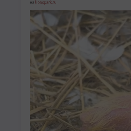
на
lionspark.ru
.