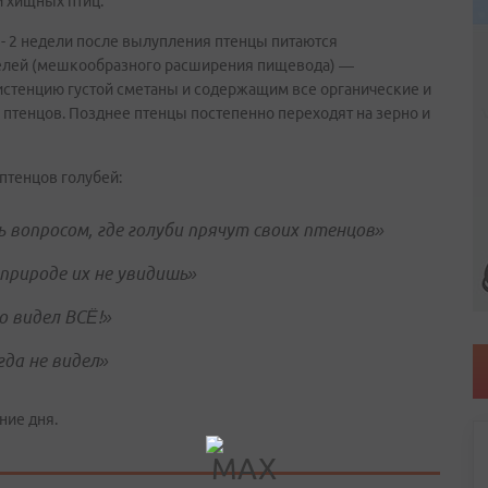
и хищных птиц.
 - 2 недели после вылупления птенцы питаются
елей (мешкообразного расширения пищевода) —
тенцию густой сметаны и содержащим все органические и
птенцов. Позднее птенцы постепенно переходят на зерно и
 птенцов голубей:
ь вопросом, где голуби прячут своих птенцов»
 природе их не увидишь»
о видел ВСË!»
гда не видел»
ние дня.