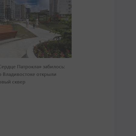
Сердце Патрокла» забилось:
о Владивостоке открыли
овый сквер