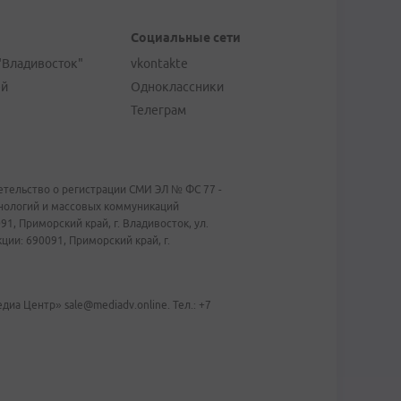
Социальные сети
"Владивосток"
vkontakte
ей
Одноклассники
Телеграм
тельство о регистрации СМИ ЭЛ № ФС 77 -
хнологий и массовых коммуникаций
1, Приморский край, г. Владивосток, ул.
ии: 690091, Приморский край, г.
иа Центр» sale@mediadv.online. Тел.: +7