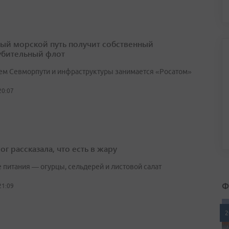
ый морской путь получит собственный
убительный флот
ем Севморпути и инфраструктуры занимается «Росатом»
20:07
г рассказала, что есть в жару
е питания — огурцы, сельдерей и листовой салат
Ф
21:09
2