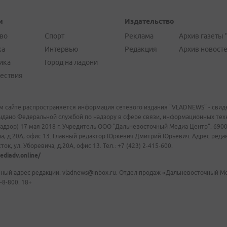
и
Издательство
во
Спорт
Реклама
Архив газеты 
ка
Интервью
Редакция
Архив новост
ика
Город на ладони
ествия
м сайте распространяется информация сетевого издания "VLADNEWS" - свиде
ыдано Федеральной службой по надзору в сфере связи, информационных те
адзор) 17 мая 2018 г. Учредитель ООО "Дальневосточный Медиа Центр". 69009
а, д.20А, офис 13. Главный редактор Юркевич Дмитрий Юрьевич. Адрес редакц
ок, ул. Уборевича, д.20А, офис 13. Тел.: +7 (423) 2-415-600.
ediadv.online/
ный адрес редакции: vladnews@inbox.ru. Отдел продаж «Дальневосточный Мед
-8-800. 18+