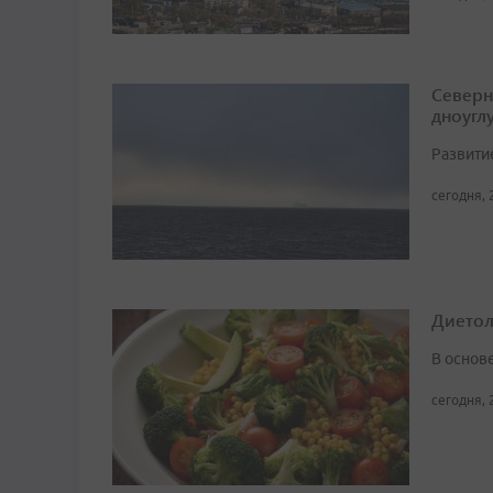
Северн
дноугл
Развити
сегодня, 
Диетоло
В основ
сегодня, 