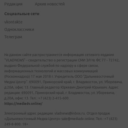
Редакция
Архив новостей
Социальные сети
vkontakte
Одноклассники
Телеграм
На данном сайте распространяется информация сетевого издания
"VLADNEWS" - свидетельство о регистрации СМИ ЭЛ № ФС 77 - 72742,
выдано Федеральной службой по надзору в сфере связи,
информационных технологий и массовых коммуникаций
(Роскомнадзор) 17 мая 2018 г. Учредитель ООО "Дальневосточный
Медиа Центр". 690091, Приморский край, г. Владивосток, ул. Уборевича,
д.20А, офис 13. Главный редактор Юркевич Дмитрий Юрьевич. Адрес
редакции: 690091, Приморский край, г. Владивосток, ул. Уборевича,
д.20А, офис 13. Тел.: +7 (423) 2-415-600.
https://mediadv.online/
Электронный адрес редакции: vladnews@inbox.ru. Отдел продаж
«Дальневосточный Медиа Центр» sale@mediadv.online. Тел.: +7 (423)
249-8-800. 18+