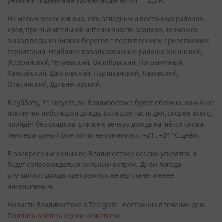
резкими подъемами уровня воды на 0,4 — 2,0 м.
На малых реках южных, юго-западных и восточных районов
края, при значительной интенсивности осадков, возможен
выход воды из низких берегов с подтоплением прилегающих
территорий. Наиболее паводкоопасные районы: Хасанский,
Уссурийский, Чугуевский, Октябрьский, Пограничный,
Ханкайский, Шкотовский, Партизанский, Лазовский,
Ольгинский, Дальнегорский.
В субботу, 21 августа, во Владивостоке будет облачно, ночью не
исключён небольшой дождь. Большая часть дня, скорее всего,
пройдёт без осадков. Ближе к вечеру дождь начнётся снова.
Температурный фон почти не изменится: +21...+24 °С днём.
В воскресенье ночью во Владивостоке осадки усилятся, и
будут сопровождаться сильным ветром. Днём погода
улучшится: дождь прекратится, ветер станет менее
интенсивным.
Новости Владивостока в Telegram - постоянно в течение дня.
Подписывайтесь одним нажатием!