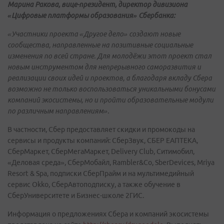
Марина Ракова, в
ице-президент, директор дивизиона
«Цифровые платформы образования» Сбербанка:
«Участники проекта «Другое дело» создают новые
сообщества, направленные на позитивные социальные
изменения по всей стране. Для молодёжи этот проект стал
новым инструментом для непрерывного саморазвития и
реализации своих идей и проектов, а благодаря вкладу Сбера
возможно не только воспользоваться уникальными бонусами
компаний экосистемы, но и пройти образовательные модули
по различным направлениям».
В частности, Сбер предоставляет скидки и промокоды на
сервисы и продукты компаний: СберЗвук, СБЕР ЕАПТЕКА,
СберМаркет, СберМегаМаркет, Delivery Club, Ситимобил,
«Деловая среда», СберМобайл, Rambler&Co, SberDevices, Mriya
Resort & Spa, подписки СберПрайм и на мультимедийный
сервис Okko, СберАвтоподписку, а также обучение в
СберУниверситете и Бизнес-школе 2ГИС.
Информация о предложениях Сбера и компаний экосистемы