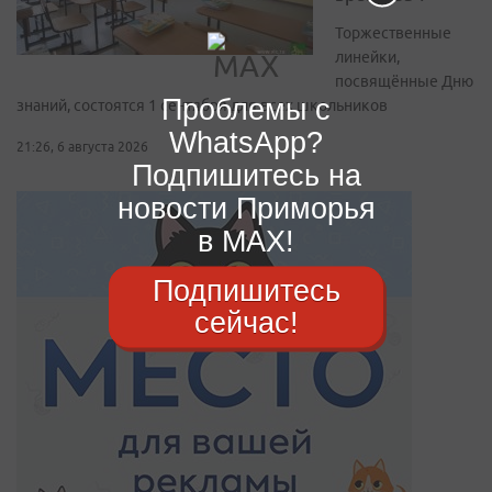
Торжественные
линейки,
посвящённые Дню
Проблемы с
знаний, состоятся 1 сентября для всех школьников
WhatsApp?
21:26, 6 августа 2026
Подпишитесь на
новости Приморья
в MAX!
Подпишитесь
сейчас!