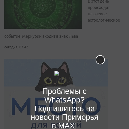
В этот день
происходит
ключевое
астрологическое
событие: Меркурий входит в знак Льва
сегодня, 07:42
Проблемы с
WhatsApp?
Подпишитесь на
новости Приморья
в MAX!