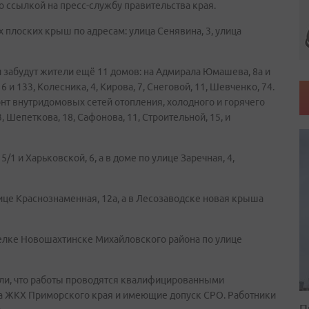
 ссылкой на пресс-службу правительства края.
 плоских крыш по адресам: улица Сенявина, 3, улица
 забудут жители ещё 11 домов: на Адмирала Юмашева, 8а и
6 и 133, Колесника, 4, Кирова, 7, Снеговой, 11, Шевченко, 74.
нт внутридомовых сетей отопления, холодного и горячего
, Шепеткова, 18, Сафонова, 11, Строительной, 15, и
1 и Харьковской, 6, а в доме по улице Заречная, 4,
це Краснознаменная, 12а, а в Лесозаводске новая крыша
елке Новошахтинске Михайловского района по улице
али, что работы проводятся квалифицированными
а ЖКХ Приморского края и имеющие допуск СРО. Работники
П