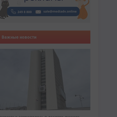
Важные новости
риморье закрепилось в десятке лучших