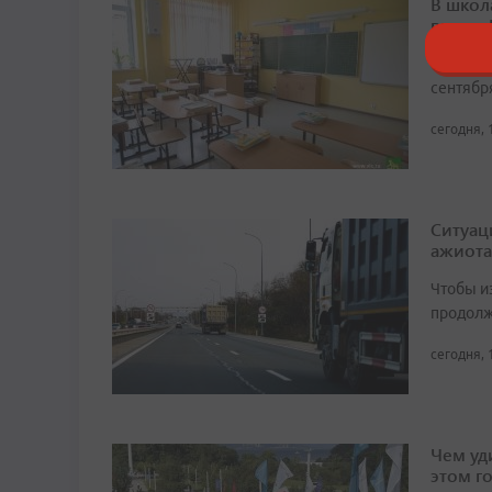
В школ
время
Торжест
сентябр
сегодня, 
Ситуац
ажиота
Чтобы и
продолж
сегодня, 
Чем уд
этом г