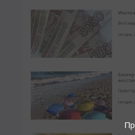
Ипотеч
Во II кв
сегодня, 
Блогер
восста
Пункт п
сегодня, 
Пр