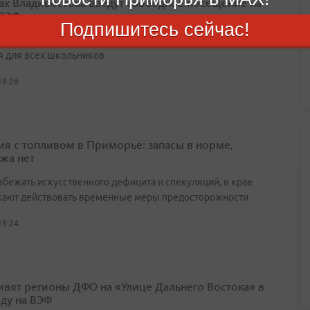
ах Владивостока введут свободное посещение на
 ВЭФ
Подпишитесь сейчас!
венные линейки, посвящённые Дню знаний, состоятся 1
я для всех школьников
18:26
ия с топливом в Приморье: запасы в норме,
жа нет
збежать искусственного дефицита и спекуляций, в крае
ают действовать временные меры предосторожности
16:24
ивят регионы ДФО на «Улице Дальнего Востока» в
оду на ВЭФ