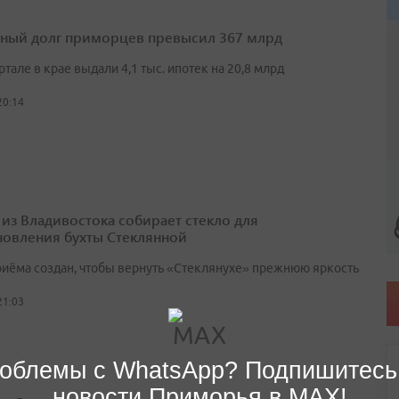
ный долг приморцев превысил 367 млрд
артале в крае выдали 4,1 тыс. ипотек на 20,8 млрд
20:14
 из Владивостока собирает стекло для
новления бухты Стеклянной
риёма создан, чтобы вернуть «Стеклянухе» прежнюю яркость
21:03
облемы с WhatsApp? Подпишитесь
новости Приморья в MAX!