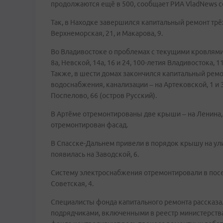
продолжаются ещё в 500, сообщает РИА VladNews со
Так, в Находке завершился капитальный ремонт трёх
Верхнеморская, 21, и Макарова, 9.
Во Владивостоке о проблемах с текущими кровлями
8а, Невской, 14а, 16 и 24, 100-летия Владивостока, 11
Также, в шести домах закончился капитальный ремо
водоснабжения, канализации – на Артековской, 1 и 3
Поспелово, 66 (остров Русский).
В Артёме отремонтированы две крыши – на Ленина, 5/
отремонтирован фасад.
В Спасске-Дальнем привели в порядок крышу на ули
появилась на Заводской, 6.
Систему электроснабжения отремонтировали в пос
Советская, 4.
Специалисты фонда капитального ремонта рассказ
подрядчиками, включенными в реестр министерств