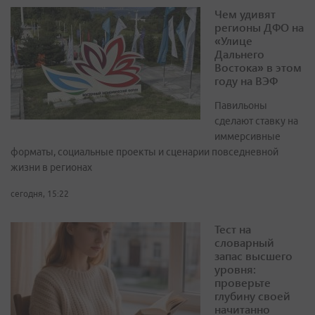
Чем удивят
регионы ДФО на
«Улице
Дальнего
Востока» в этом
году на ВЭФ
Павильоны
сделают ставку на
иммерсивные
форматы, социальные проекты и сценарии повседневной
жизни в регионах
сегодня, 15:22
Тест на
словарный
запас высшего
уровня:
проверьте
глубину своей
начитанно