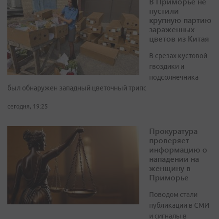
В Приморье не
пустили
крупную партию
зараженных
цветов из Китая
В срезах кустовой
гвоздики и
подсолнечника
был обнаружен западный цветочный трипс
сегодня, 19:25
Прокуратура
проверяет
информацию о
нападении на
женщину в
Приморье
Поводом стали
публикации в СМИ
и сигналы в