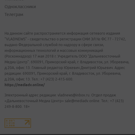
Одноклассники
Телеграм
На данном сайте распространяется информация сетевого издания
"VLADNEWS" - свидетельство о регистрации СМИ ЭЛ № ФС 77 - 72742,
выдано Федеральной службой по надзору в сфере связи,
информационных технологий и массовых коммуникаций
(Роскомнадзор) 17 мая 2018 г. Учредитель ООО "Дальневосточный
Медиа Центр". 690091, Приморский край, г. Владивосток, ул. Уборевича,
д.20А, офис 13. Главный редактор Юркевич Дмитрий Юрьевич. Адрес
редакции: 690091, Приморский край, г. Владивосток, ул. Уборевича,
д.20А, офис 13. Тел.: +7 (423) 2-415-600.
https://mediadv.online/
Электронный адрес редакции: vladnews@inbox.ru. Отдел продаж
«Дальневосточный Медиа Центр» sale@mediadv.online. Тел.: +7 (423)
249-8-800. 18+