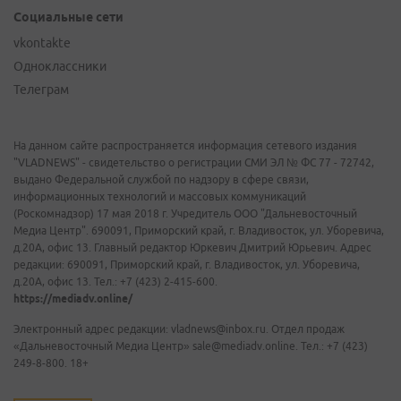
Социальные сети
vkontakte
Одноклассники
Телеграм
На данном сайте распространяется информация сетевого издания
"VLADNEWS" - свидетельство о регистрации СМИ ЭЛ № ФС 77 - 72742,
выдано Федеральной службой по надзору в сфере связи,
информационных технологий и массовых коммуникаций
(Роскомнадзор) 17 мая 2018 г. Учредитель ООО "Дальневосточный
Медиа Центр". 690091, Приморский край, г. Владивосток, ул. Уборевича,
д.20А, офис 13. Главный редактор Юркевич Дмитрий Юрьевич. Адрес
редакции: 690091, Приморский край, г. Владивосток, ул. Уборевича,
д.20А, офис 13. Тел.: +7 (423) 2-415-600.
https://mediadv.online/
Электронный адрес редакции: vladnews@inbox.ru. Отдел продаж
«Дальневосточный Медиа Центр» sale@mediadv.online. Тел.: +7 (423)
249-8-800. 18+