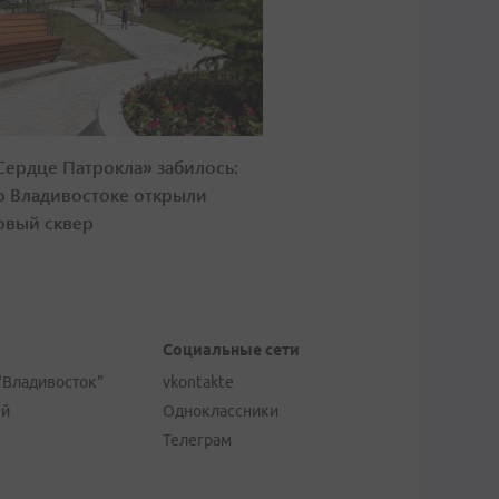
Сердце Патрокла» забилось:
о Владивостоке открыли
овый сквер
Социальные сети
"Владивосток"
vkontakte
ей
Одноклассники
Телеграм