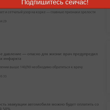
Подпишитесь сейчас!
брать спелую дыню: простые правила от фермера
вет и сетчатый узор на корке — главные признаки зрелости
04:29
е давление — опасно для жизни: врач предупредил
ах инфаркта
лении выше 140/90 необходимо обратиться к врачу
05:33
сть эвакуации автомобиля можно будет оплатить со
й 50%