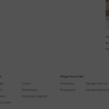
«
в
н
и
Издательство
во
Спорт
Реклама
Архив газеты 
ка
Интервью
Редакция
Архив новост
ика
Город на ладони
ествия