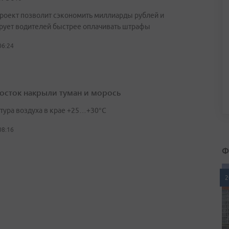
роект позволит сэкономить миллиарды рублей и
рует водителей быстрее оплачивать штрафы
06:24
осток накрыли туман и морось
тура воздуха в крае +25…+30°C
08:16
Ф
2