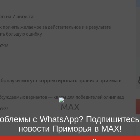
п на 7 августа
к принять желаемое за действительное и в результате
ть большую ошибку
07:38
брнауки могут скорректировать правила приема в
бсуждаемых вариантов — квоты для победителей олимпиад
03:22
облемы с WhatsApp? Подпишитесь
новости Приморья в MAX!