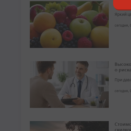
Как вы
Яркий ц
сегодня, 
Высоко
о риск
При дав
сегодня, 
Стоимо
скидко