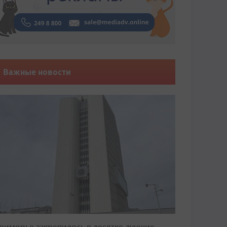
Важные новости
риморье закрепилось в десятке лучших