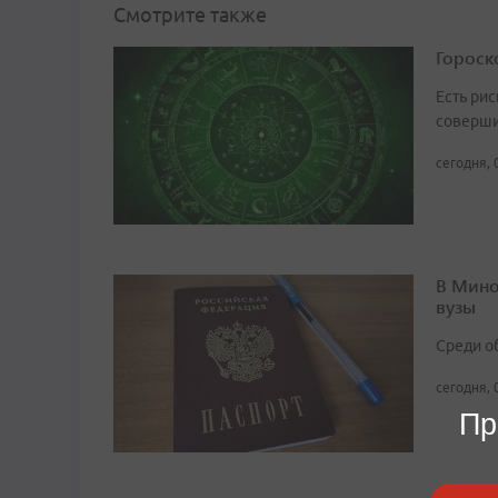
Смотрите также
Гороско
Есть рис
соверши
сегодня, 
В Мино
вузы
Среди о
сегодня, 
Пр