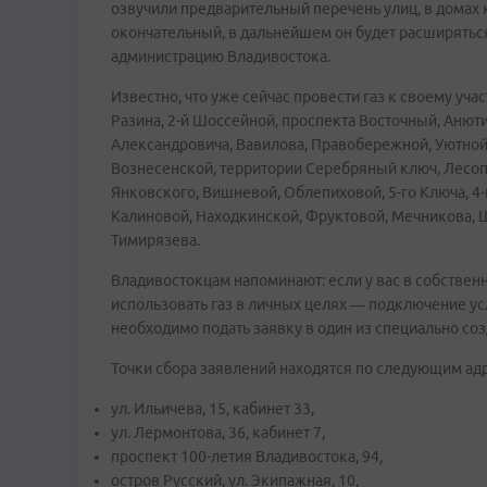
озвучили предварительный перечень улиц, в домах
окончательный, в дальнейшем он будет расширяться
администрацию Владивостока.
Известно, что уже сейчас провести газ к своему уча
Разина, 2-й Шоссейной, проспекта Восточный, Анют
Александровича, Вавилова, Правобережной, Уютной,
Вознесенской, территории Серебряный ключ, Лесоп
Янковского, Вишневой, Облепиховой, 5-го Ключа, 4-
Калиновой, Находкинской, Фруктовой, Мечникова, Шк
Тимирязева.
Владивостокцам напоминают: если у вас в собствен
использовать газ в личных целях — подключение ус
необходимо подать заявку в один из специально со
Точки сбора заявлений находятся по следующим ад
ул. Ильичева, 15, кабинет 33,
ул. Лермонтова, 36, кабинет 7,
проспект 100-летия Владивостока, 94,
остров Русский, ул. Экипажная, 10,