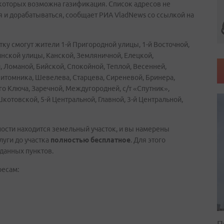
 которых возможна газификация. Список адресов не
 и дорабатываться, сообщает РИА VladNews со ссылкой на
стку смогут жители 1-й Пригородной улицы, 1-й Восточной,
инской улицы, Канской, Земляничной, Елецкой,
 Ломаной, Бийской, Спокойной, Теплой, Весенней,
итомника, Шевелева, Старцева, Сиреневой, Бринера,
го Ключа, Заречной, Междугородней, с/т «Спутник»,
отовской, 5-й Центральной, Главной, 3-й Центральной,
ности находится земельный участок, и вы намерены
луги до участка
полностью бесплатное
. Для этого
зданных пунктов.
ресам:
П