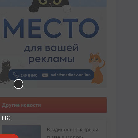
Другие новости
 на
Владивосток накрыли
туман и морось