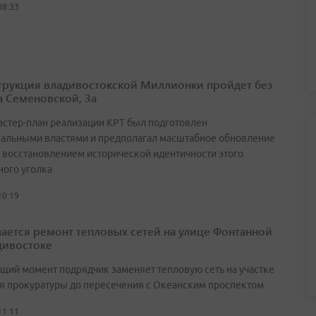
08:33
трукция владивостокской Миллионки пройдет без
а Семеновской, 3а
астер-план реализации КРТ был подготовлен
альными властями и предполагал масштабное обновление
с восстановлением исторической идентичности этого
ного уголка
10:19
ается ремонт тепловых сетей на улице Фонтанной
дивостоке
ящий момент подрядчик заменяет тепловую сеть на участке
ия прокуратуры до пересечения с Океанским проспектом
11:11