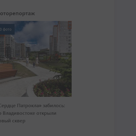
оторепортаж
0 фото
Сердце Патрокла» забилось:
о Владивостоке открыли
овый сквер