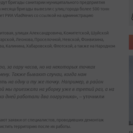
едут бригады санитарии муниципального предприятия
а месяца бригады вывезли с улиц города более 500 тонн
бщает РИА VladNews со ссылкой на администрацию
итовая, улицах Александровича, Комитетской, Шуйской
атарской, Леонова, Проселочной, Невской, Фонвизина,
а, Калинина, Хабаровской, Флотской, а также на Народном
, за пару часов, но на некоторых точках
мену. Также бывают случаи, когда нам
ть на одну и ту же точку. Например, в район
й мы приезжали на уборку уже в третий раз, а на
о дней работали два погрузчика»
, – уточнили
чают заявки от специалистов, проводивших демонтаж
истить территорию после их работы.
П