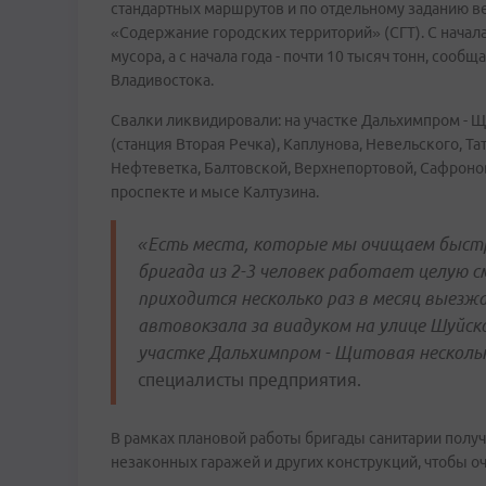
стандартных маршрутов и по отдельному заданию в
«Содержание городских территорий» (СГТ). С начал
мусора, а с начала года - почти 10 тысяч тонн, соо
Владивостока.
Свалки ликвидировали: на участке Дальхимпром - Щ
(станция Вторая Речка), Каплунова, Невельского, Т
Нефтеветка, Балтовской, Верхнепортовой, Сафронов
проспекте и мысе Калтузина.
«Есть места, которые мы очищаем быстро
бригада из 2-3 человек работает целую с
приходится несколько раз в месяц выезжа
автовокзала за виадуком на улице Шуйско
участке Дальхимпром - Щитовая нескольк
специалисты предприятия.
В рамках плановой работы бригады санитарии полу
незаконных гаражей и других конструкций, чтобы оч