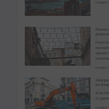
сегодня, 
Реконс
дома н
Ранее м
муницип
зданий 
уникаль
сегодня, 
Заверш
во Вла
В насто
от здан
сегодня, 