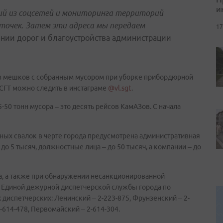
и
ий из соцсетей и мониторинга территорий
точек. Затем эти адреса мы передаем
17
лении дорог и благоустройства администрации
оз мешков с собранным мусором при уборке прибордюрной
 СГТ можно следить в инстаграме
@vl.sgt
.
50 тонн мусора – это десять рейсов КамАЗов. С начала
ных свалок в черте города предусмотрена административная
до 5 тысяч, должностные лица – до 50 тысяч, а компании – до
а, а также при обнаружении несанкционированной
 Единой дежурной диспетчерской службы города по
диспетчерских: Ленинский – 2-223-875, Фрунзенский – 2-
-614-478, Первомайский – 2-614-304.