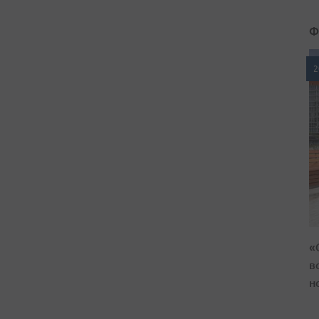
Ф
2
«
в
н