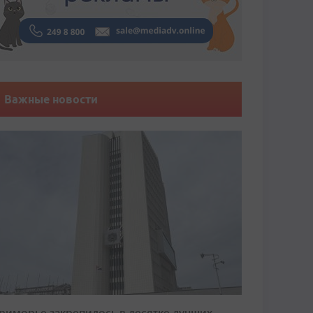
Важные новости
риморье закрепилось в десятке лучших