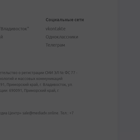
Социальные сети
"Владивосток"
vkontakte
ей
Одноклассники
Телеграм
тельство о регистрации СМИ ЭЛ № ФС 77 -
хнологий и массовых коммуникаций
1, Приморский край, г. Владивосток, ул.
ии: 690091, Приморский край, г.
иа Центр» sale@mediadv.online. Тел.: +7