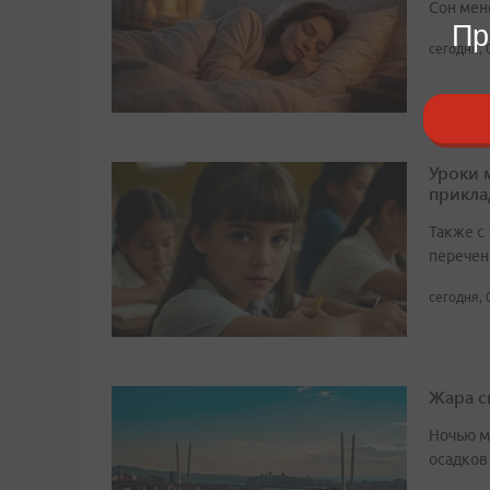
Сон мен
Пр
сегодня, 
Уроки 
прикл
Также с
перечен
сегодня, 
Жара с
Ночью м
осадков