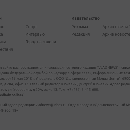
и
Издательство
во
Спорт
Реклама
Архив газеты 
ка
Интервью
Редакция
Архив новост
ика
Город на ладони
ествия
м сайте распространяется информация сетевого издания "VLADNEWS" - свиде
ыдано Федеральной службой по надзору в сфере связи, информационных те
адзор) 17 мая 2018 г. Учредитель ООО "Дальневосточный Медиа Центр". 69009
а, д.20А, офис 13. Главный редактор Юркевич Дмитрий Юрьевич. Адрес редакц
ок, ул. Уборевича, д.20А, офис 13. Тел.: +7 (423) 2-415-600.
ediadv.online/
ный адрес редакции: vladnews@inbox.ru. Отдел продаж «Дальневосточный Мед
-8-800. 18+