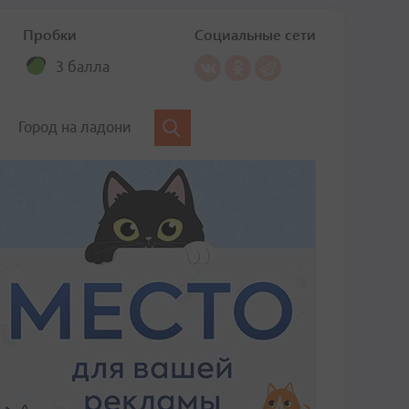
Пробки
Социальные сети
3 балла
Город на ладони