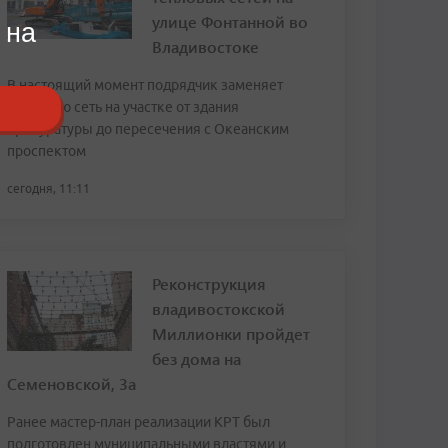
улице Фонтанной во
 на
Владивостоке
В настоящий момент подрядчик заменяет
тепловую сеть на участке от здания
прокуратуры до пересечения с Океанским
проспектом
сегодня, 11:11
Реконструкция
владивостокской
Миллионки пройдет
без дома на
Семеновской, 3а
Ранее мастер-план реализации КРТ был
подготовлен муниципальными властями и