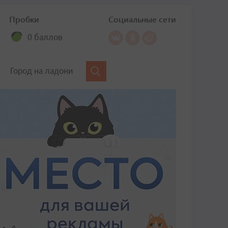
Пробки
Социальные сети
0 баллов
Город на ладони