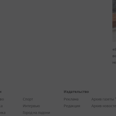
«
в
н
и
Издательство
во
Спорт
Реклама
Архив газеты 
ка
Интервью
Редакция
Архив новост
ика
Город на ладони