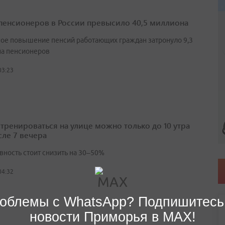
пенсионеров в России превысило 40,5 миллиона
ое повышение пенсий работающих граждан затронуло 9,3
а пенсионеров
03:23
 тренироваться на улице можно только до 10 утра
сле 7 вечера
вность стоит снизить на 30–50%
04:32
облемы с WhatsApp? Подпишитесь
новости Приморья в MAX!