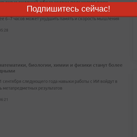
ка сна и сидячий образ жизни повышают риск
Подпишитесь сейчас!
ции
ее 6–7 часов может ухудшить память и скорость мышления
05:28
математики, биологии, химии и физики станут более
адными
 1 сентября следующего года навыки работы с ИИ войдут в
ь метапредметных результатов
06:21