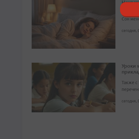
Нехват
демен
Сон мен
сегодня, 
Уроки 
прикл
Также с
перечен
сегодня, 