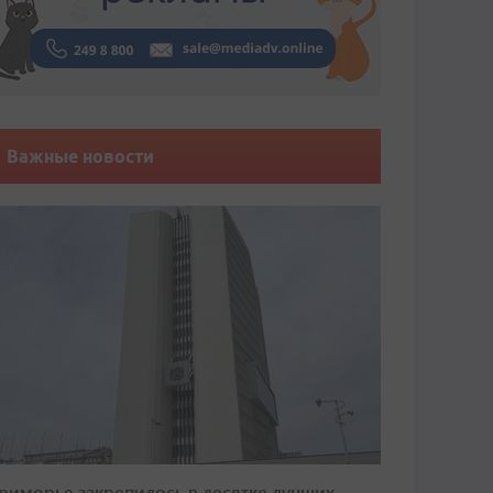
Важные новости
риморье закрепилось в десятке лучших