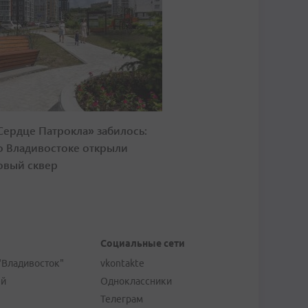
Сердце Патрокла» забилось:
о Владивостоке открыли
овый сквер
Социальные сети
"Владивосток"
vkontakte
ей
Одноклассники
Телеграм