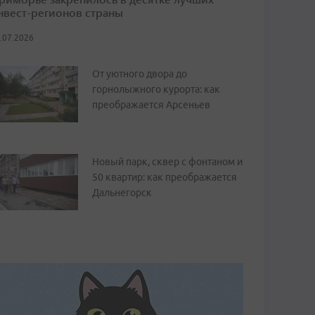
нвест-регионов страны
.07.2026
От уютного двора до
горнолыжного курорта: как
преображается Арсеньев
Новый парк, сквер с фонтаном и
50 квартир: как преображается
Дальнегорск