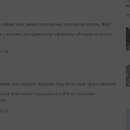
и
17
т объяснил, кому положены льготы на оплату ЖКУ
е с низкими доходами могут оформить субсидию на оплату
01:28
ики маскируют вирусы под полезные приложения
сный файл может скрываться в APK из сторонних
ков
02:29