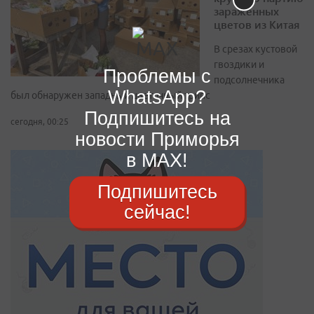
зараженных
цветов из Китая
В срезах кустовой
гвоздики и
Проблемы с
подсолнечника
WhatsApp?
был обнаружен западный цветочный трипс
Подпишитесь на
сегодня, 00:25
новости Приморья
в MAX!
Подпишитесь
сейчас!