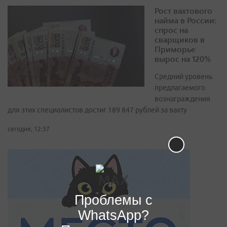
Рост вахтового
найма в России:
спрос на
сварщиков в
Приморье
вырос на 120%
Средний уровень
предлагаемого
вознаграждения
для этих специалистов достиг 189 847 рублей за вахту
сегодня, 12:37
Проблемы с
WhatsApp?