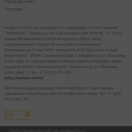
Одноклассники
Телеграм
На данном сайте распространяется информация сетевого издания
"VLADNEWS" - свидетельство о регистрации СМИ ЭЛ № ФС 77 - 72742,
выдано Федеральной службой по надзору в сфере связи,
информационных технологий и массовых коммуникаций
(Роскомнадзор) 17 мая 2018 г. Учредитель ООО "Дальневосточный
Медиа Центр". 690091, Приморский край, г. Владивосток, ул. Уборевича,
д.20А, офис 13. Главный редактор Юркевич Дмитрий Юрьевич. Адрес
редакции: 690091, Приморский край, г. Владивосток, ул. Уборевича,
д.20А, офис 13. Тел.: +7 (423) 2-415-600.
https://mediadv.online/
Электронный адрес редакции: vladnews@inbox.ru. Отдел продаж
«Дальневосточный Медиа Центр» sale@mediadv.online. Тел.: +7 (423)
249-8-800. 18+
Просматривая наш сайт, вы соглашаетесь с