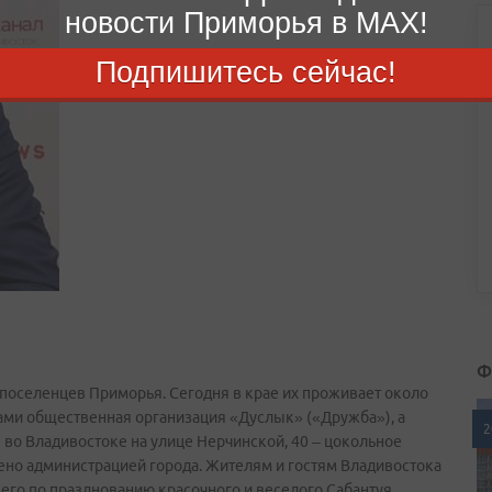
новости Приморья в MAX!
Подпишитесь сейчас!
Ф
 поселенцев Приморья. Сегодня в крае их проживает около
ирами общественная организация «Дуслык» («Дружба»), а
2
 во Владивостоке на улице Нерчинской, 40 – цокольное
но администрацией города. Жителям и гостям Владивостока
его по празднованию красочного и веселого Сабантуя