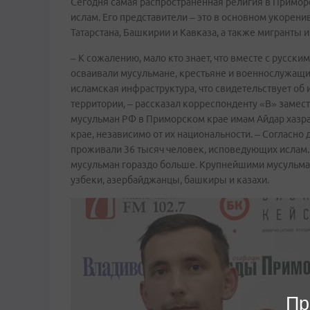
Сегодня самая распространенная религия в Приморс
ислам. Его представители – это в основном укоре
Татарстана, Башкирии и Кавказа, а также мигранты
– К сожалению, мало кто знает, что вместе с русск
осваивали мусульмане, крестьяне и военнослужащие
исламская инфраструктура, что свидетельствует об 
территории, – рассказал корреспонденту «В» заме
мусульман РФ в Приморском крае имам Айдар хазра
крае, независимо от их национальности. – Согласно
проживали 36 тысяч человек, исповедующих ислам. 
мусульман гораздо больше. Крупнейшими мусульман
узбеки, азербайджанцы, башкиры и казахи.
Пр