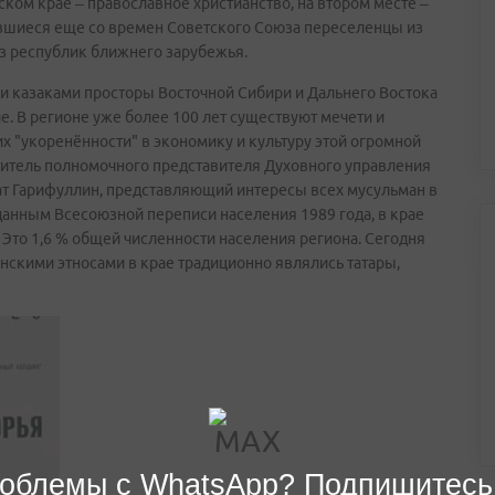
ком крае – православное христианство, на втором месте –
нившиеся еще со времен Советского Союза переселенцы из
 из республик ближнего зарубежья.
ими казаками просторы Восточной Сибири и Дальнего Востока
. В регионе уже более 100 лет существуют мечети и
их "укоренённости" в экономику и культуру этой огромной
ститель полномочного представителя Духовного управления
т Гарифуллин, представляющий интересы всех мусульман в
 данным Всесоюзной переписи населения 1989 года, в крае
Это 1,6 % общей численности населения региона. Сегодня
скими этносами в крае традиционно являлись татары,
облемы с WhatsApp? Подпишитесь