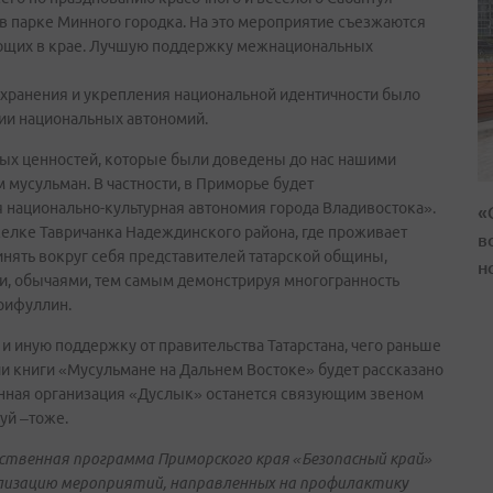
 в парке Минного городка. На это мероприятие съезжаются
ающих в крае. Лучшую поддержку межнациональных
охранения и укрепления национальной идентичности было
сии национальных автономий.
ных ценностей, которые были доведены до нас нашими
мусульман. В частности, в Приморье будет
я национально-культурная автономия города Владивостока».
«
оселке Тавричанка Надеждинского района, где проживает
в
инять вокруг себя представителей татарской общины,
н
ми, обычаями, тем самым демонстрируя многогранность
Гарифуллин.
и иную поддержку от правительства Татарстана, чего раньше
ии книги «Мусульмане на Дальнем Востоке» будет рассказано
венная организация «Дуслык» останется связующим звеном
уй –тоже.
рственная программа Приморского края «Безопасный край»
ализацию мероприятий, направленных на профилактику