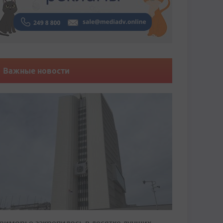
Важные новости
риморье закрепилось в десятке лучших