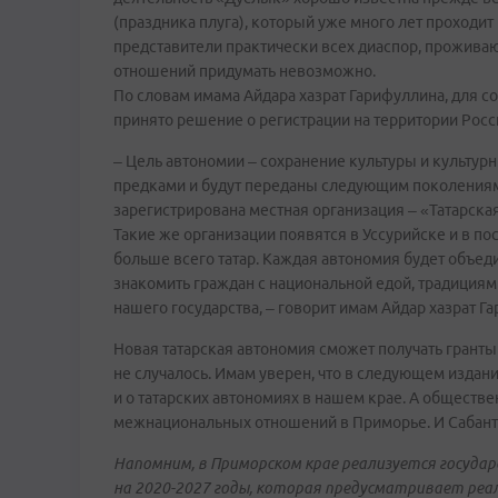
(праздника плуга), который уже много лет проходит
представители практически всех диаспор, прожив
отношений придумать невозможно.
По словам имама Айдара хазрат Гарифуллина, для с
принято решение о регистрации на территории Рос
– Цель автономии – сохранение культуры и культур
предками и будут переданы следующим поколениям 
зарегистрирована местная организация – «Татарска
Такие же организации появятся в Уссурийске и в п
больше всего татар. Каждая автономия будет объед
знакомить граждан с национальной едой, традиция
нашего государства, – говорит имам Айдар хазрат 
Новая татарская автономия сможет получать гранты 
не случалось. Имам уверен, что в следующем издан
и о татарских автономиях в нашем крае. А общест
межнациональных отношений в Приморье. И Сабант
Напомним, в Приморском крае реализуется госуда
на 2020-2027 годы, которая предусматривает ре