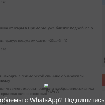
13:46
шка от жары в Приморье уже близко: подробнее о
температура воздуха ожидается +23…+31 °C
13:05
я находка: в приморской свинине обнаружили
неллу
вания свиного окорока проведены по обращению заказчика
х производственного контроля
облемы с WhatsApp? Подпишитесь
14:25