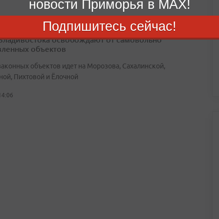
новости Приморья в MAX!
Подпишитесь сейчас!
Владивостока освобождают от самовольно
вленных объектов
законных объектов идет на Морозова, Сахалинской,
ной, Пихтовой и Ёлочной
14:06