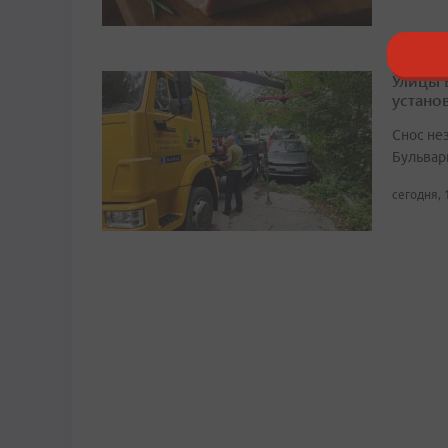
Улицы 
устано
Снос не
Бульвар
сегодня, 