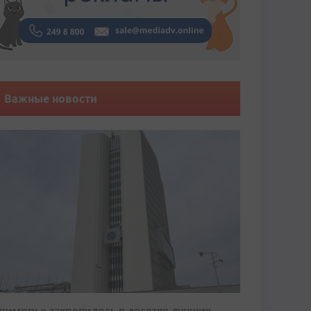
Важные новости
риморье закрепилось в десятке лучших