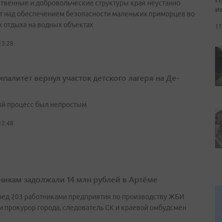
ственные и добровольческие структуры края неустанно
и
т над обеспечением безопасности маленьких приморцев во
х отдыха на водных объектах
17
13:28
палитет вернул участок детского лагеря на Де-
й процесс был непростым
12:48
никам задолжали 14 млн рублей в Артёме
ред 203 работниками предприятия по производству ЖБИ
и прокурор города, следователь СК и краевой омбудсмен