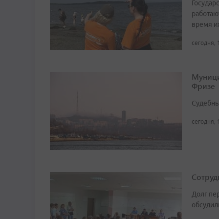
Государ
работаю
время и
сегодня, 
Муници
Фризе
Судебны
сегодня, 
Сотруд
Долг пе
обсудил