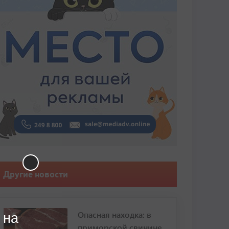
Другие новости
Опасная находка: в
 на
приморской свинине