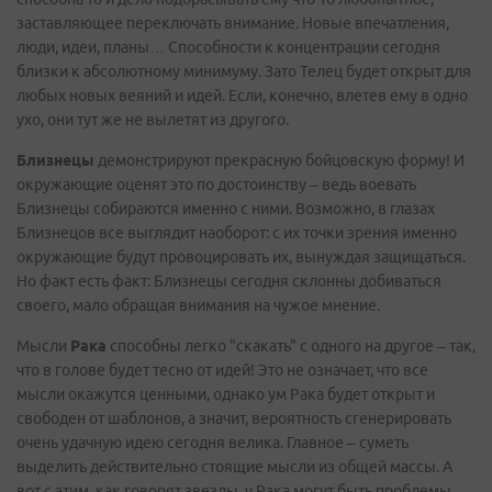
заставляющее переключать внимание. Новые впечатления,
люди, идеи, планы… Способности к концентрации сегодня
близки к абсолютному минимуму. Зато Телец будет открыт для
любых новых веяний и идей. Если, конечно, влетев ему в одно
ухо, они тут же не вылетят из другого.
Близнецы
демонстрируют прекрасную бойцовскую форму! И
окружающие оценят это по достоинству – ведь воевать
Близнецы собираются именно с ними. Возможно, в глазах
Близнецов все выглядит наоборот: с их точки зрения именно
окружающие будут провоцировать их, вынуждая защищаться.
Но факт есть факт: Близнецы сегодня склонны добиваться
своего, мало обращая внимания на чужое мнение.
Мысли
Рака
способны легко "скакать" с одного на другое – так,
что в голове будет тесно от идей! Это не означает, что все
мысли окажутся ценными, однако ум Рака будет открыт и
свободен от шаблонов, а значит, вероятность сгенерировать
очень удачную идею сегодня велика. Главное – суметь
выделить действительно стоящие мысли из общей массы. А
вот с этим, как говорят звезды, у Рака могут быть проблемы.