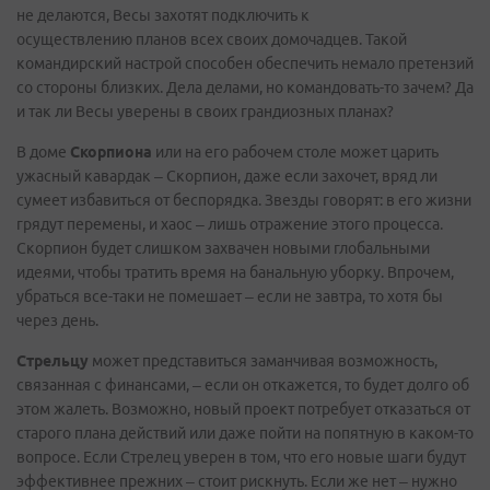
не делаются, Весы захотят подключить к
осуществлению планов всех своих домочадцев. Такой
командирский настрой способен обеспечить немало претензий
со стороны близких. Дела делами, но командовать-то зачем? Да
и так ли Весы уверены в своих грандиозных планах?
В доме
Скорпиона
или на его рабочем столе может царить
ужасный кавардак – Скорпион, даже если захочет, вряд ли
сумеет избавиться от беспорядка. Звезды говорят: в его жизни
грядут перемены, и хаос – лишь отражение этого процесса.
Скорпион будет слишком захвачен новыми глобальными
идеями, чтобы тратить время на банальную уборку. Впрочем,
убраться все-таки не помешает – если не завтра, то хотя бы
через день.
Стрельцу
может представиться заманчивая возможность,
связанная с финансами, – если он откажется, то будет долго об
этом жалеть. Возможно, новый проект потребует отказаться от
старого плана действий или даже пойти на попятную в каком-то
вопросе. Если Стрелец уверен в том, что его новые шаги будут
эффективнее прежних – стоит рискнуть. Если же нет – нужно