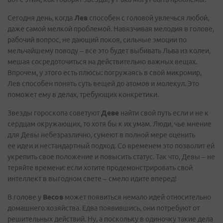
Сегодня день, когда
Лев
способен с головой увлечься любой,
даже самой мелкой проблемой. Навязчивая мелодия в голове,
рабочий вопрос, не дающий покоя, сильные эмоции по
мельчайшему поводу – все это будет выбивать Льва из колеи,
мешая сосредоточиться на действительно важных вещах.
Впрочем, у этого есть плюсы: погружаясь в свой микромир,
Лев способен понять суть вещей до атомов и молекул. Это
поможет ему в делах, требующих конкретики.
Звезды гороскопа советуют
Деве
найти свой путь если и не к
сердцам окружающих, то хотя бы к их умам. Люди, чье мнение
для Девы небезразлично, сумеют в полной мере оценить
ее идеи и нестандартный подход. Со временем это позволит ей
укрепить свое положение и повысить статус. Так что, Девы – не
теряйте времени: если хотите продемонстрировать свой
интеллект в выгодном свете – смело идите вперед!
В голове у
Весов
может появиться немало идей относительно
домашнего хозяйства. Едва появившись, они потребуют от
решительных действий. Ну, а поскольку в одиночку такие дела