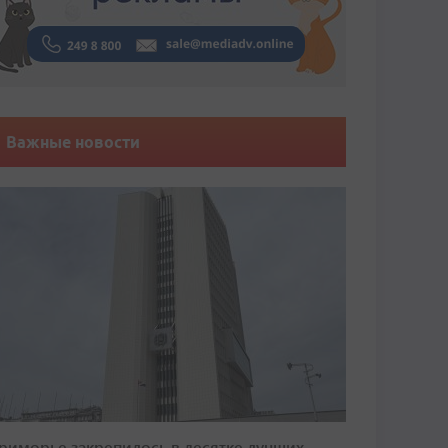
Важные новости
риморье закрепилось в десятке лучших