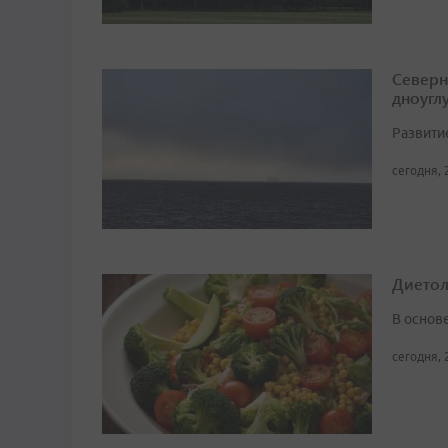
Северн
дноугл
Развити
сегодня, 
Диетоло
В основ
сегодня, 