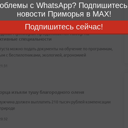
облемы с WhatsApp? Подпишитесь
новости Приморья в MAX!
Подпишитесь сейчас!
еджах Приморья продолжается набор на
ктивные специальности
вгуста можно подать документы на обучение по программам,
ым с беспилотниками, экологией, агрономией
21:31
орца изъяли тушу благородного оленя
мужчина должен выплатить 210 тысяч рублей компенсации
природе
20:32