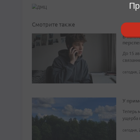
Пр
Смотрите также
В колл
перспе
До 15 а
связанн
сегодня, 
У прим
Теперь 
ущерба 
сегодня, 