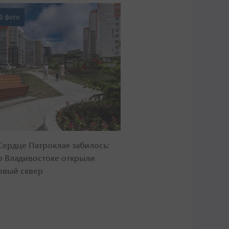
0 фото
Сердце Патрокла» забилось:
о Владивостоке открыли
овый сквер