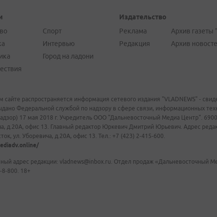
и
Издательство
во
Спорт
Реклама
Архив газеты 
ка
Интервью
Редакция
Архив новост
ика
Город на ладони
ествия
м сайте распространяется информация сетевого издания "VLADNEWS" - свиде
ыдано Федеральной службой по надзору в сфере связи, информационных те
адзор) 17 мая 2018 г. Учредитель ООО "Дальневосточный Медиа Центр". 69009
а, д.20А, офис 13. Главный редактор Юркевич Дмитрий Юрьевич. Адрес редакц
ок, ул. Уборевича, д.20А, офис 13. Тел.: +7 (423) 2-415-600.
ediadv.online/
ный адрес редакции: vladnews@inbox.ru. Отдел продаж «Дальневосточный Мед
-8-800. 18+