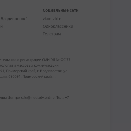
Социальные сети
"Владивосток"
vkontakte
ей
Одноклассники
Телеграм
тельство о регистрации СМИ ЭЛ № ФС 77 -
хнологий и массовых коммуникаций
1, Приморский край, г. Владивосток, ул.
ии: 690091, Приморский край, г.
иа Центр» sale@mediadv.online. Тел.: +7