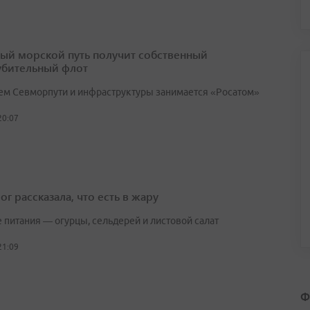
ый морской путь получит собственный
убительный флот
ем Севморпути и инфраструктуры занимается «Росатом»
20:07
г рассказала, что есть в жару
е питания — огурцы, сельдерей и листовой салат
21:09
Ф