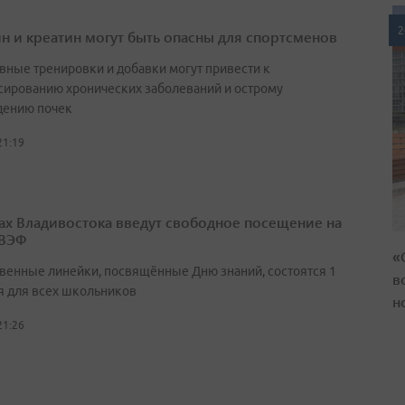
2
н и креатин могут быть опасны для спортсменов
вные тренировки и добавки могут привести к
сированию хронических заболеваний и острому
ению почек
21:19
ах Владивостока введут свободное посещение на
 ВЭФ
«
венные линейки, посвящённые Дню знаний, состоятся 1
в
я для всех школьников
н
21:26