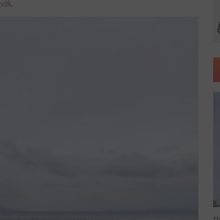
vdk
.
П