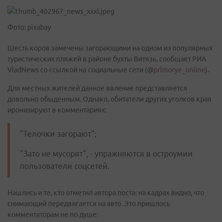
Фото: pixabay
Шесть коров замечены загорающими на одном из популярных
туристических пляжей в районе бухты Витязь, сообщает РИА
VladNews со ссылкой на социальные сети (@
primorye_online
).
Для местных жителей данное явление представляется
довольно обыденным. Однако, обитатели других уголков края
иронизируют в комментариях:
"Телочки загорают";
"Зато не мусорят", - упражняются в остроумии
пользователи соцсетей.
Нашлись и те, кто отметил автора поста: на кадрах видно, что
снимающий передвигается на авто. Это пришлось
комментаторам не по душе: