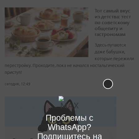
Тот самый вкус
из детства: тест
по советскому
общепиту и
гастрономам
Здесь путаются
даже бабушки,
которые пережили
перестройку. Проходите, пока не начался ностальгический
приступ!
сегодня, 12:49
Проблемы с
WhatsApp?
Подпишитесь на