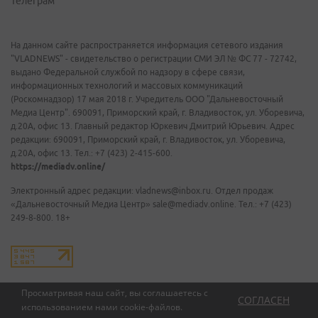
Телеграм
На данном сайте распространяется информация сетевого издания
"VLADNEWS" - свидетельство о регистрации СМИ ЭЛ № ФС 77 - 72742,
выдано Федеральной службой по надзору в сфере связи,
информационных технологий и массовых коммуникаций
(Роскомнадзор) 17 мая 2018 г. Учредитель ООО "Дальневосточный
Медиа Центр". 690091, Приморский край, г. Владивосток, ул. Уборевича,
д.20А, офис 13. Главный редактор Юркевич Дмитрий Юрьевич. Адрес
редакции: 690091, Приморский край, г. Владивосток, ул. Уборевича,
д.20А, офис 13. Тел.: +7 (423) 2-415-600.
https://mediadv.online/
Электронный адрес редакции: vladnews@inbox.ru. Отдел продаж
«Дальневосточный Медиа Центр» sale@mediadv.online. Тел.: +7 (423)
249-8-800. 18+
Просматривая наш сайт, вы соглашаетесь с
СОГЛАСЕН
использованием нами
cookie-файлов
.