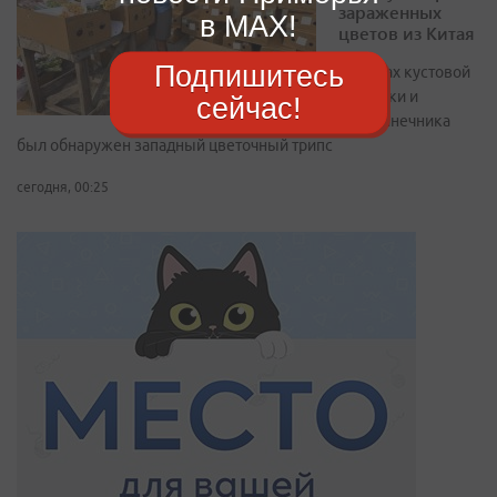
зараженных
в MAX!
цветов из Китая
Подпишитесь
В срезах кустовой
гвоздики и
сейчас!
подсолнечника
был обнаружен западный цветочный трипс
сегодня, 00:25