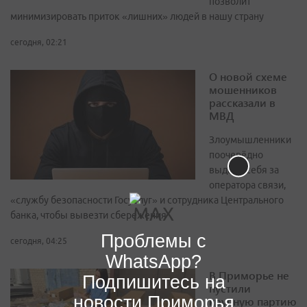
позволит
минимизировать приток «лишних» людей в нашу страну
сегодня, 02:21
О новой схеме
мошенников
рассказали в
МВД
Злоумышленники
поочерёдно
выдают себя за
оператора связи,
«службу безопасности Госуслуг» и сотрудника Центрального
банка, чтобы вывезти сбережения
Проблемы с
сегодня, 04:25
WhatsApp?
В Приморье не
Подпишитесь на
пустили
новости Приморья
крупную партию