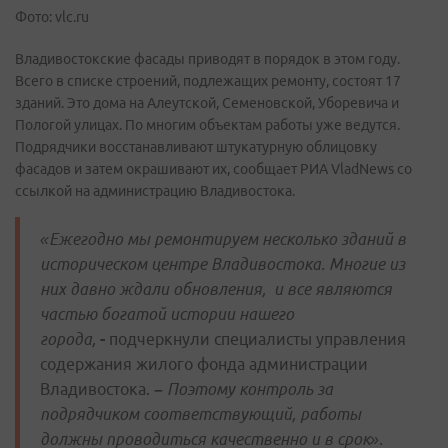
Фото: vlc.ru
Владивостокские фасады приводят в порядок в этом году.
Всего в списке строений, подлежащих ремонту, состоят 17
зданий. Это дома на Алеутской, Семеновской, Уборевича и
Пологой улицах. По многим объектам работы уже ведутся.
Подрядчики восстанавливают штукатурную облицовку
фасадов и затем окрашивают их, сообщает РИА VladNews со
ссылкой на администрацию Владивостока.
«Ежегодно мы ремонтируем несколько зданий в
историческом центре Владивостока. Многие из
них давно ждали обновления, и все являются
частью богатой истории нашего
города,
-
подчеркнули специалисты управления
содержания жилого фонда администрации
Владивостока.
–
Поэтому контроль за
подрядчиком соответствующий, работы
должны проводиться качественно и в срок».