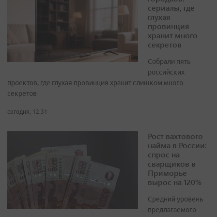
сериалы, где
глухая
провинция
хранит много
секретов
Собрали пять
российских
проектов, где глухая провинция хранит слишком много
секретов
сегодня, 12:31
Рост вахтового
найма в России:
спрос на
сварщиков в
Приморье
вырос на 120%
Средний уровень
предлагаемого