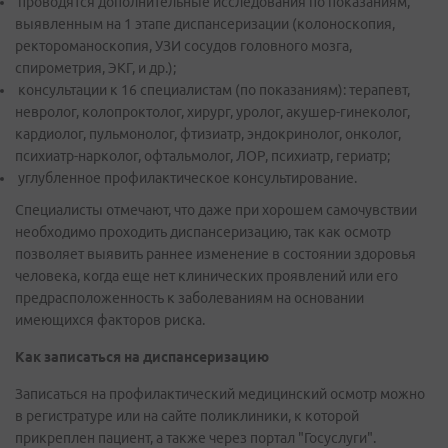
проводятся дополнительные исследования по показаниям,
выявленным на 1 этапе диспансеризации (колоноскопия,
ректороманоскопия, УЗИ сосудов головного мозга,
спирометрия, ЭКГ, и др.);
консультации к 16 специалистам (по показаниям): терапевт,
невролог, колопроктолог, хирург, уролог, акушер-гинеколог,
кардиолог, пульмонолог, фтизиатр, эндокринолог, онколог,
психиатр-нарколог, офтальмолог, ЛОР, психиатр, гериатр;
углубленное профилактическое консультирование.
Специалисты отмечают, что даже при хорошем самочувствии
необходимо проходить диспансеризацию, так как осмотр
позволяет выявить раннее изменение в состоянии здоровья
человека, когда еще нет клинических проявлений или его
предрасположенность к заболеваниям на основании
имеющихся факторов риска.
Как записаться на диспансеризацию
Записаться на профилактический медицинский осмотр можно
в регистратуре или на сайте поликлиники, к которой
прикреплен пациент, а также через портал "Госуслуги".