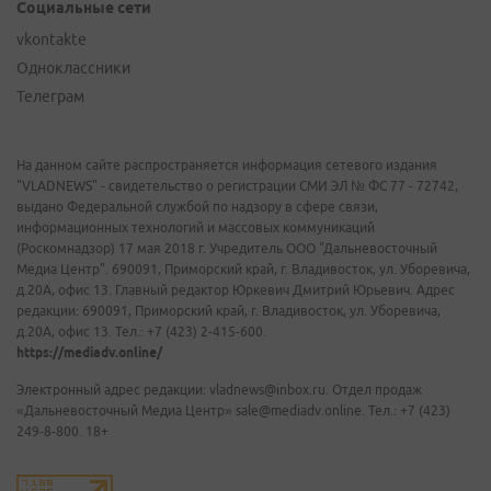
Социальные сети
vkontakte
Одноклассники
Телеграм
На данном сайте распространяется информация сетевого издания
"VLADNEWS" - свидетельство о регистрации СМИ ЭЛ № ФС 77 - 72742,
выдано Федеральной службой по надзору в сфере связи,
информационных технологий и массовых коммуникаций
(Роскомнадзор) 17 мая 2018 г. Учредитель ООО "Дальневосточный
Медиа Центр". 690091, Приморский край, г. Владивосток, ул. Уборевича,
д.20А, офис 13. Главный редактор Юркевич Дмитрий Юрьевич. Адрес
редакции: 690091, Приморский край, г. Владивосток, ул. Уборевича,
д.20А, офис 13. Тел.: +7 (423) 2-415-600.
https://mediadv.online/
Электронный адрес редакции: vladnews@inbox.ru. Отдел продаж
«Дальневосточный Медиа Центр» sale@mediadv.online. Тел.: +7 (423)
249-8-800. 18+