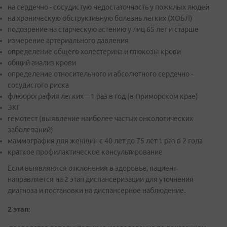
на сердечно - сосудистую недостаточность у пожилых людей
на хроническую обструктивную болезнь легких (ХОБЛ)
подозрение на старческую астению у лиц 65 лет и старше
измерение артериального давления
определение общего холестерина и глюкозы крови
общий анализ крови
определение относительного и абсолютного сердечно -
сосудистого риска
флюорография легких – 1 раз в год (в Приморском крае)
ЭКГ
гемотест (выявление наиболее частых онкологических
заболеваний)
маммография для женщин с 40 лет до 75 лет 1 раз в 2 года
краткое профилактическое консультирование
Если выявляются отклонения в здоровье, пациент
направляется на 2 этап диспансеризации для уточнения
диагноза и постановки на диспансерное наблюдение.
2 этап: