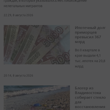
граждан, в которых указывалось местонахождение
нелегальных мигрантов
22:29, 8 августа 2026
Ипотечный долг
приморцев
превысил 367
млрд
Во II квартале в
крае выдали 4,1
тыс. ипотек на 20,8
млрд
20:14, 8 августа 2026
Блогер из
Владивостока
собирает стекло
для
восстановления