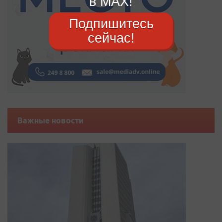
в MAX!
Подпишитесь
сейчас!
Важные новости