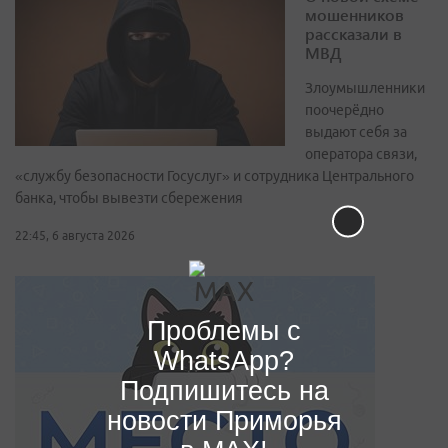
мошенников
рассказали в
МВД
Злоумышленники
поочерёдно
выдают себя за
оператора связи,
«службу безопасности Госуслуг» и сотрудника Центрального
банка, чтобы вывезти сбережения
22:45, 6 августа 2026
Проблемы с
WhatsApp?
Подпишитесь на
новости Приморья