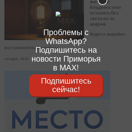
жителей
Владивостоке
остались без
света из-за
аварии
Проблемы с
Ведутся аварийно-
WhatsApp?
Подпишитесь на
восстановительные работы.
новости Приморья
сегодня, 18:45
в MAX!
Подпишитесь
сейчас!