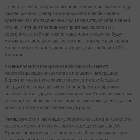
17 августа звезды гороскопа предоставляют возможности для
самовыражения, генерации новых идей и любых видов
креатива, так что творческие люди почувствуют себя в своей
стихии. Интуиция преподнесет приятные сюрпризы –
советуйтесь с ней как можно чаще. А вот эмоции не будут
отличаться стабильностью: возможны затяжные выяснения
отношений в попытке докопаться до сути – сообщает 1001
Гороскоп.
У
Овна
появится прекрасная возможность завести
многообещающее знакомство с прицелом на будущее!
Вероятно, что встреча окажется романтической, однако
звезды гороскопа советуют не пренебрегать и другими
знакомствами – дружескими и деловыми. Связи, налаженные
сегодня, способны оказаться полезными и смогут еще долгое
время играть в жизни Овна важную роль!
Телец
сумеет по-настоящему обратить на себя внимание! Это
касается и романтических знакомств, и деловых связей.
Прилив энергии и сил заставит вести себя вызывающе, при
каждом удобном случае провоцируя окружающих.