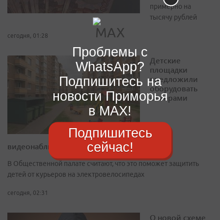
примерно на
тысячу рублей
сегодня, 01:28
Проблемы с
Детские
WhatsApp?
площадки
предложили
Подпишитесь на
оборудовать
новости Приморья
камерами
в MAX!
Подпишитесь
сейчас!
видеонаблюдения
В Общественной палате считают, что это поможет защитить
детей от курьеров на электровелосипедах
сегодня, 02:31
О новой схеме