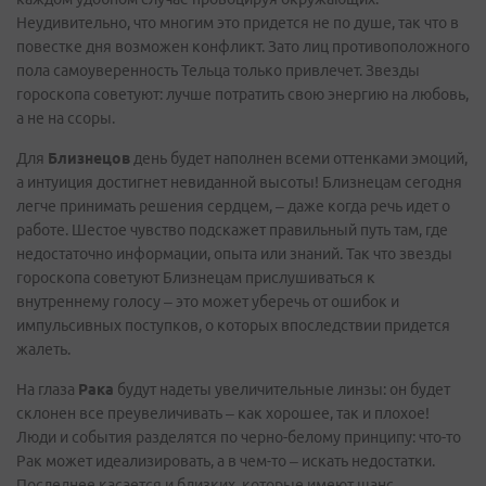
Неудивительно, что многим это придется не по душе, так что в
повестке дня возможен конфликт. Зато лиц противоположного
пола самоуверенность Тельца только привлечет. Звезды
гороскопа советуют: лучше потратить свою энергию на любовь,
а не на ссоры.
Для
Близнецов
день будет наполнен всеми оттенками эмоций,
а интуиция достигнет невиданной высоты! Близнецам сегодня
легче принимать решения сердцем, – даже когда речь идет о
работе. Шестое чувство подскажет правильный путь там, где
недостаточно информации, опыта или знаний. Так что звезды
гороскопа советуют Близнецам прислушиваться к
внутреннему голосу – это может уберечь от ошибок и
импульсивных поступков, о которых впоследствии придется
жалеть.
На глаза
Рака
будут надеты увеличительные линзы: он будет
склонен все преувеличивать – как хорошее, так и плохое!
Люди и события разделятся по черно-белому принципу: что-то
Рак может идеализировать, а в чем-то – искать недостатки.
Последнее касается и близких, которые имеют шанс