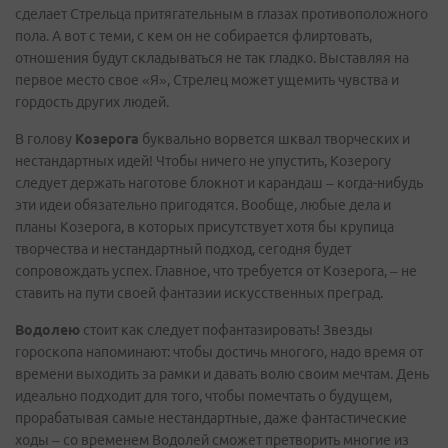
сделает Стрельца притягательным в глазах противоположного
пола. А вот с теми, с кем он не собирается флиртовать,
отношения будут складываться не так гладко. Выставляя на
первое место свое «Я», Стрелец может ущемить чувства и
гордость других людей.
В голову
Козерога
буквально ворвется шквал творческих и
нестандартных идей! Чтобы ничего не упустить, Козерогу
следует держать наготове блокнот и карандаш – когда-нибудь
эти идеи обязательно пригодятся. Вообще, любые дела и
планы Козерога, в которых присутствует хотя бы крупица
творчества и нестандартный подход, сегодня будет
сопровождать успех. Главное, что требуется от Козерога, – не
ставить на пути своей фантазии искусственных преград.
Водолею
стоит как следует пофантазировать! Звезды
гороскопа напоминают: чтобы достичь многого, надо время от
времени выходить за рамки и давать волю своим мечтам. День
идеально подходит для того, чтобы помечтать о будущем,
прорабатывая самые нестандартные, даже фантастические
ходы – со временем Водолей сможет претворить многие из