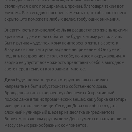
столкнуться с его придирками. Впрочем, благодаря таким вот
«очкам» Рак сегодня способен замечать то, что обычно от него
скрыто. Это поможет в любых делах, требующих внимания.
Энергичность и жизнелюбие
Льва
расцветят его жизнь яркими
красками – даже если события не будут к этому располагать.
Быт и рутина – удел тех, кому неинтересно жить на свете, к
Льву же сегодня это утверждение неприменимо! Он сумеет
поднять настроение не только себе, но и всем окружающим. А
заодно не упустит возможность представить себя в выгодном
свете перед теми, от кого зависит многое.
Дева
будет полна энергии, которую звезды советуют
направить на быт и обустройство собственного дома.
Врожденная тяга к творчеству обеспечит ей креативный
подход даже в таких прозаических вещах, как уборка квартиры
или приготовление пищи. Сегодня Дева способна создать
сложный кулинарный шедевр из десятка ингредиентов!
Впрочем, и в любом другом деле Дева сумеет связать воедино
массу самых разнообразных компонентов.