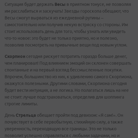
Ситуация будет держать
Весы
в приятном тонусе, не позволяя
им расслабиться и заскучать! Звезды гороскопа обещают, что
Весы смогут вырваться из ежедневной рутины –
самостоятельно или получив некую встряску со стороны. Им
стоит использовать день для того, чтобы узнать или увидеть
что-то новое: это будет не только приятно, но и полезно,
позволив посмотреть на привычные вещи под новым углом.
Скорпион
сегодня рискует потратить гораздо больше денег,
чем планировал! Под влиянием эмоций он склонен совершать
спонтанные и на первый взгляд бессмысленные покупки.
Впрочем, большинство из них, к удивлению самого Скорпиона,
окажутся полезными. Другими словами, Скорпиона сегодня
будет вести интуиция, а не логика. Но полагаться лишь на нее
не стоит: лучше подстраховаться, определив для шоппинга
строгие лимиты.
День
Стрельца
обещает пройти под девизом: «Я сам!». Он
почувствует в себе первобытную, стихийную силу, а также
уверенность, переходящую все границы. Это не только
позволит успешно справляться с любыми задачами, но и