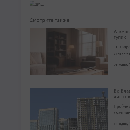
Смотрите также
А точн
тупик
10 кадро
стать че
сегодня, 
Во Вла
лифто
Проблем
сменил
сегодня, 