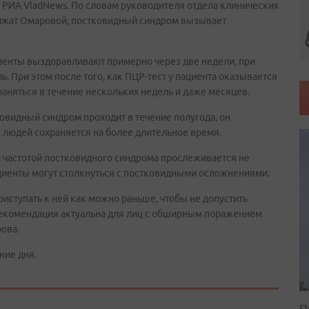
т РИА VladNews. По словам руководителя отдела клинических
жат Омаровой, постковидный синдром вызывает
циенты выздоравливают примерно через две недели, при
 При этом после того, как ПЦР-тест у пациента оказывается
аняться в течение нескольких недель и даже месяцев.
ковидный синдром проходит в течение полугода, он
х людей сохраняется на более длительное время.
и частотой постковидного синдрома прослеживается не
ациенты могут столкнуться с постковидными осложнениями.
иступать к ней как можно раньше, чтобы не допустить
 рекомендация актуальна для лиц с обширным поражением
ова.
ние дня.
П