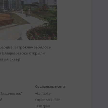
Сердце Патрокла» забилось:
о Владивостоке открыли
овый сквер
Социальные сети
"Владивосток"
vkontakte
ей
Одноклассники
Телеграм