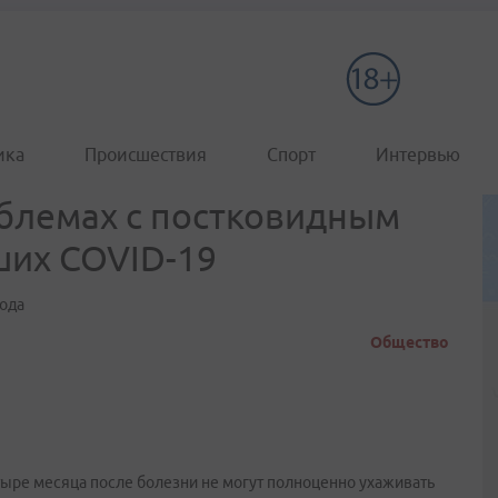
ика
Происшествия
Спорт
Интервью
облемах с постковидным
ших COVID-19
года
Общество
тыре месяца после болезни не могут полноценно ухаживать