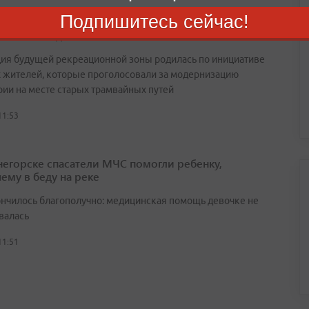
Подпишитесь сейчас!
прогулочная аллея и спортивная площадка
тся во Владивостоке
ия будущей рекреационной зоны родилась по инициативе
 жителей, которые проголосовали за модернизацию
рии на месте старых трамвайных путей
11:53
негорске спасатели МЧС помогли ребенку,
ему в беду на реке
ончилось благополучно: медицинская помощь девочке не
валась
11:51