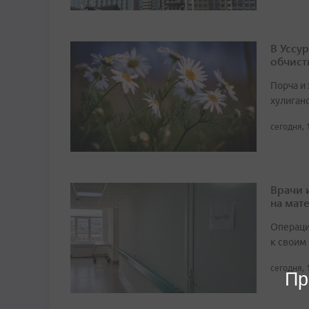
В Уссу
обчист
Порча и
хулиган
сегодня, 
Врачи 
на мат
Операци
к своим
сегодня, 
Пр