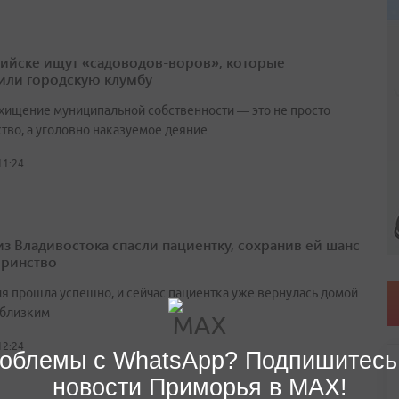
рийске ищут «садоводов-воров», которые
или городскую клумбу
 хищение муниципальной собственности — это не просто
ство, а уголовно наказуемое деяние
11:24
из Владивостока спасли пациентку, сохранив ей шанс
еринство
я прошла успешно, и сейчас пациентка уже вернулась домой
 близким
12:24
облемы с WhatsApp? Подпишитесь
новости Приморья в MAX!