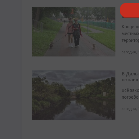
Новая 
открою
Концепц
местных
террито
сегодня, 
В Даль
попавш
Всё зак
потребо
сегодня, 