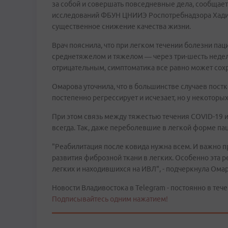
за собой и совершать повседневные дела, сообщае
исследований ФБУН ЦНИИЭ Роспотребнадзора Хади
существенное снижение качества жизни.
Врач пояснила, что при легком течении болезни па
среднетяжелом и тяжелом — через три-шесть недель.
отрицательным, симптоматика все равно может сохр
Омарова уточнила, что в большинстве случаев пост
постепенно регрессирует и исчезает, но у некоторы
При этом связь между тяжестью течения COVID-19 
всегда. Так, даже переболевшие в легкой форме п
"Реабилитация после ковида нужна всем. И важно пр
развития фиброзной ткани в легких. Особенно эта
легких и находившихся на ИВЛ", - подчеркнула Омар
Новости Владивостока в Telegram - постоянно в тече
Подписывайтесь одним нажатием!