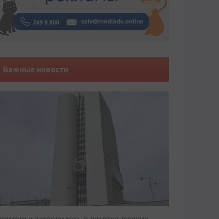
Важные новости
риморье закрепилось в десятке лучших