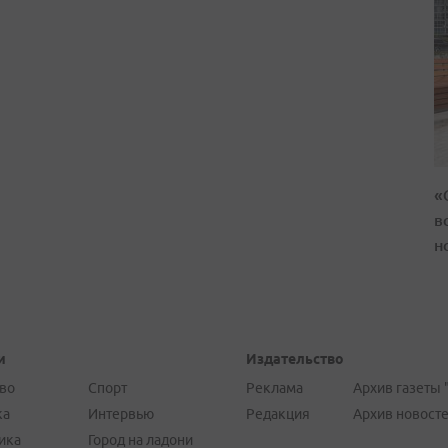
«
в
н
и
Издательство
во
Спорт
Реклама
Архив газеты 
ка
Интервью
Редакция
Архив новост
ика
Город на ладони