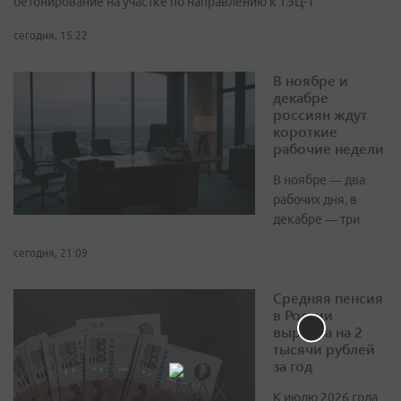
бетонирование на участке по направлению к ТЭЦ-1
сегодня, 15:22
В ноябре и
декабре
россиян ждут
короткие
рабочие недели
В ноябре — два
рабочих дня, в
декабре — три
сегодня, 21:09
Средняя пенсия
в России
выросла на 2
тысячи рублей
за год
К июлю 2026 года