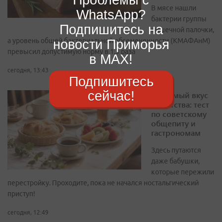
В мясе нашли
WhatsApp?
бактерии группы
Подпишитесь на
кишечной палочки,
а уровень общей бактериальной обсемененности (КМАФАнМ)
новости Приморья
превысил допустимую норму в 1,3 раза
в MAX!
сегодня, 13:43
Подпишитесь
сейчас!
Тот самый вкус
из детства: тест
по советскому
общепиту и
гастрономам
Здесь путаются
даже бабушки,
которые пережили
перестройку. Проходите, пока не начался ностальгический
приступ!
сегодня, 12:49