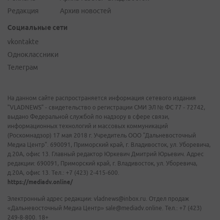
Редакция
Архив новостей
Социальные сети
vkontakte
Одноклассники
Телеграм
На данном сайте распространяется информация сетевого издания
"VLADNEWS" - свидетельство о регистрации СМИ ЭЛ № ФС 77 - 72742,
выдано Федеральной службой по надзору в сфере связи,
информационных технологий и массовых коммуникаций
(Роскомнадзор) 17 мая 2018 г. Учредитель ООО "Дальневосточный
Медиа Центр". 690091, Приморский край, г. Владивосток, ул. Уборевича,
д.20А, офис 13. Главный редактор Юркевич Дмитрий Юрьевич. Адрес
редакции: 690091, Приморский край, г. Владивосток, ул. Уборевича,
д.20А, офис 13. Тел.: +7 (423) 2-415-600.
https://mediadv.online/
Электронный адрес редакции: vladnews@inbox.ru. Отдел продаж
«Дальневосточный Медиа Центр» sale@mediadv.online. Тел.: +7 (423)
249-8-800. 18+