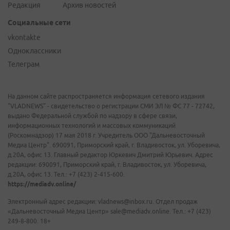
Редакция
Архив новостей
Социальные сети
vkontakte
Одноклассники
Телеграм
На данном сайте распространяется информация сетевого издания
"VLADNEWS" - свидетельство о регистрации СМИ ЭЛ № ФС 77 - 72742,
выдано Федеральной службой по надзору в сфере связи,
информационных технологий и массовых коммуникаций
(Роскомнадзор) 17 мая 2018 г. Учредитель ООО "Дальневосточный
Медиа Центр". 690091, Приморский край, г. Владивосток, ул. Уборевича,
д.20А, офис 13. Главный редактор Юркевич Дмитрий Юрьевич. Адрес
редакции: 690091, Приморский край, г. Владивосток, ул. Уборевича,
д.20А, офис 13. Тел.: +7 (423) 2-415-600.
https://mediadv.online/
Электронный адрес редакции: vladnews@inbox.ru. Отдел продаж
«Дальневосточный Медиа Центр» sale@mediadv.online. Тел.: +7 (423)
249-8-800. 18+