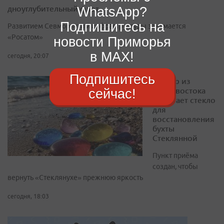
дноуглубительный флот
WhatsApp?
Подпишитесь на
Развитием Севморпути и инфраструктуры занимается
«Росатом»
новости Приморья
в MAX!
сегодня, 20:07
Подпишитесь
Блогер из
Владивостока
сейчас!
собирает стекло
для
восстановления
бухты
Стеклянной
Пункт приёма
создан, чтобы
вернуть «Стеклянухе» прежнюю яркость
сегодня, 18:03