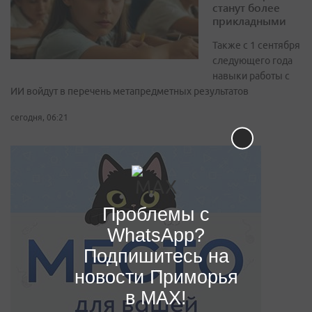
станут более
прикладными
Также с 1 сентября
следующего года
навыки работы с
ИИ войдут в перечень метапредметных результатов
сегодня, 06:21
Проблемы с
WhatsApp?
Подпишитесь на
новости Приморья
в MAX!