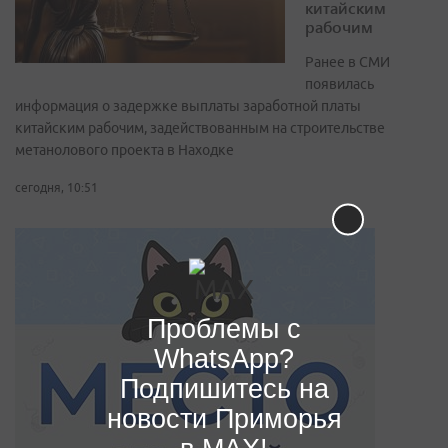
китайским
рабочим
Ранее в СМИ
появилась
информация о задержке выплаты заработной платы
китайским рабочим, задействованным на строительстве
метанолового проекта в Находке
сегодня, 10:51
Проблемы с
WhatsApp?
Подпишитесь на
новости Приморья