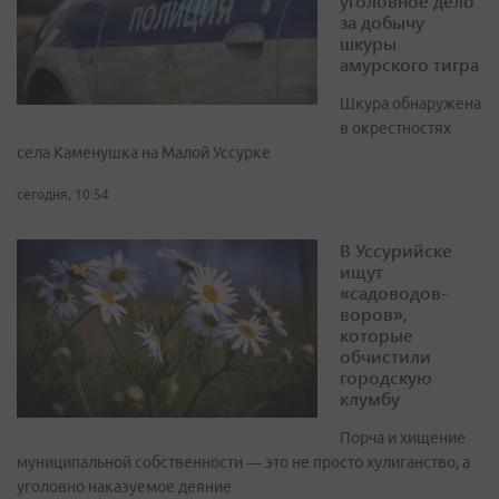
уголовное дело
за добычу
шкуры
амурского тигра
Шкура обнаружена
в окрестностях
села Каменушка на Малой Уссурке
сегодня, 10:54
В Уссурийске
ищут
«садоводов-
воров»,
которые
обчистили
городскую
клумбу
Порча и хищение
муниципальной собственности — это не просто хулиганство, а
уголовно наказуемое деяние