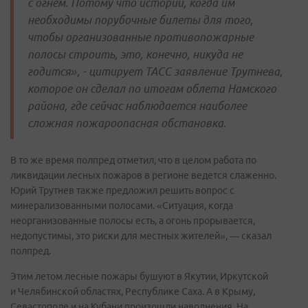
с огнем. Потому что истории, когда им
необходимы порубочные билеты для того,
чтобы организованные противопожарные
полосы строить, это, конечно, никуда не
годится», - цитирует ТАСС заявление Трутнева,
которое он сделал по итогам облета Намского
района, где сейчас наблюдается наиболее
сложная пожароопасная обстановка.
В то же время полпред отметил, что в целом работа по
ликвидации лесных пожаров в регионе ведется слаженно.
Юрий Трутнев также предложил решить вопрос с
минерализованными полосами. «Ситуация, когда
неорганизованные полосы есть, а огонь прорывается,
недопустимы, это риски для местных жителей», — сказал
полпред.
Этим летом лесные пожары бушуют в Якутии, Иркутской
и Челябинской областях, Республике Саха. А в Крыму,
Севастополе и на Кубани произошли наводнения. На