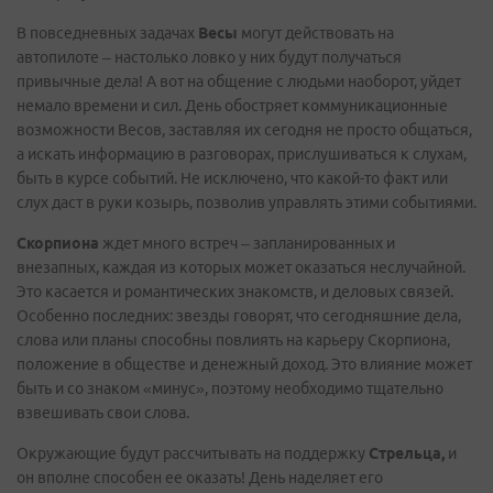
В повседневных задачах
Весы
могут действовать на
автопилоте – настолько ловко у них будут получаться
привычные дела! А вот на общение с людьми наоборот, уйдет
немало времени и сил. День обостряет коммуникационные
возможности Весов, заставляя их сегодня не просто общаться,
а искать информацию в разговорах, прислушиваться к слухам,
быть в курсе событий. Не исключено, что какой-то факт или
слух даст в руки козырь, позволив управлять этими событиями.
Скорпиона
ждет много встреч – запланированных и
внезапных, каждая из которых может оказаться неслучайной.
Это касается и романтических знакомств, и деловых связей.
Особенно последних: звезды говорят, что сегодняшние дела,
слова или планы способны повлиять на карьеру Скорпиона,
положение в обществе и денежный доход. Это влияние может
быть и со знаком «минус», поэтому необходимо тщательно
взвешивать свои слова.
Окружающие будут рассчитывать на поддержку
Стрельца,
и
он вполне способен ее оказать! День наделяет его