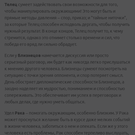
Телец
сумеет задействовать свои возможности для того,
чтобы манипулировать окружающими! Это могут быть и
прямые методы давления – спор, приказ; и "тайные ниточки",
за которые Телец способен исподволь дергать, чтобы получить
нужный результат. В конце концов, Телец получит то, к чему
стремится, однако это отнимет столько времени и сил, что
победа его вряд ли сильно обрадует.
Если у
Близнецов
намечается дискуссия или просто
серьезный разговор, им будет как никогда легко прислушаться
к мнению другого человека. Близнецы сумеют посмотреть на
ситуацию с точки зрения оппонента, и спор потеряет смысл.
День обостряет дипломатические способности Близнецов, а
заодно наделяет их мудростью, пониманием и способностью
сопереживать. Это обеспечивает им успех в переговорах и
любых делах, где нужно уметь общаться.
Удел
Рака
– помогать окружающим, особенно близким. У Рака
может проснуться желание быть в курсе даже мелких событий
в жизни человека, заботиться о нем и опекать. Если же у этого
человека есть проблемы, Рак способен терпеливо выслушать,