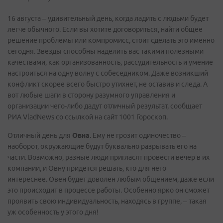
16 августа – удивительный день, когда ладить с людьми будет
легче обычного. Если вы хотите договориться, найти общее
решение проблемы или компромисс, стоит сделать это именно
сегодня. Звезды способны наделить вас такими полезными
качествами, как организованность, рассудительность и умение
настроиться на одну волну с собеседником. Даже возникший
конфликт скорее всего быстро утихнет, не оставив и следа. А
вот любые шаги в сторону разумного управления и
организации чего-либо дадут отличный результат, сообщает
РИА VladNews со ссылкой на сайт 1001 Гороскоп.
Отличный день для
Овна
. Ему не грозит одиночество –
наоборот, окружающие будут буквально разрывать его на
части. Возможно, разные люди пригласят провести вечер в их
компании, и Овну придется решать, кто для него
интереснее. Овен будет доволен любым общением, даже если
это происходит в процессе работы. Особенно ярко он сможет
проявить свою индивидуальность, находясь в группе, – такая
уж особенность у этого дня!