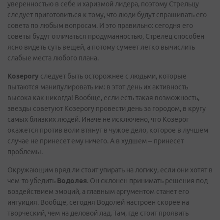
уверенностью в себе и харизмой лидера, поэтому Стрельцу
следует приготовиться к тому, что люди будут спрашивать его
совета по любым вопросам. И это правильно: сегодня его
советы будут отличаться продуманностью, Стрелец способен
ясно видеть суть вещей, а потому сумеет легко вычислить
слабые места любого плана.
Козерогу
следует быть осторожнее с людьми, которые
пытаются манипулировать им: в этот день их активность
высока как никогда! Вообще, если есть такая возможность,
звезды советуют Козерогу провести день за городом, в кругу
самых близких людей. Иначе не исключено, что Козерог
окажется против воли втянут в чужое дело, которое в лучшем
случае не принесет ему ничего. А в худшем – принесет
проблемы.
Окружающим вряд ли стоит упирать на логику, если они хотят в
чем-то убедить
Водолея
. Он склонен принимать решения под
воздействием эмоций, а главным аргументом станет его
интуиция. Вообще, сегодня Водолей настроен скорее на
творческий, чем на деловой лад. Там, где стоит проявить