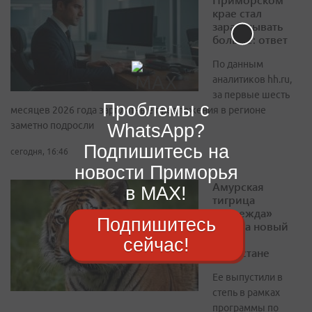
крае стал
зарабатывать
больше: ответ
По данным
аналитиков hh.ru,
за первые шесть
Проблемы с
месяцев 2026 года зарплатные предложения в регионе
WhatsApp?
заметно подросли
Подпишитесь на
сегодня, 16:46
новости Приморья
Амурская
в MAX!
тигрица
«Надежда»
Подпишитесь
обрела новый
дом в
сейчас!
Казахстане
Ее выпустили в
степь в рамках
программы по