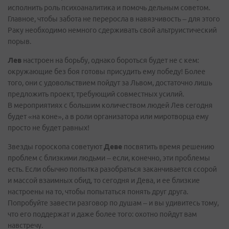
исполнить роль психоаналитика и помочь дельным советом.
Главное, чтобы забота не переросла в навязчивость – для этого
Раку необходимо немного сдерживать свой альтруистический
порыв.
Лев
настроен на борьбу, однако бороться будет не с кем:
окружающие без боя готовы присудить ему победу! Более
того, они с удовольствием пойдут за Львом, достаточно лишь
предложить проект, требующий совместных усилий.
В мероприятиях с большим количеством людей Лев сегодня
будет «на коне», а в роли организатора или миротворца ему
просто не будет равных!
Звезды гороскопа советуют
Деве
посвятить время решению
проблем с близкими людьми – если, конечно, эти проблемы
есть. Если обычно попытка разобраться заканчивается ссорой
и массой взаимных обид, то сегодня и Дева, и ее близкие
настроены на то, чтобы попытаться понять друг друга.
Попробуйте завести разговор по душам – и вы удивитесь тому,
что его поддержат и даже более того: охотно пойдут вам
навстречу.