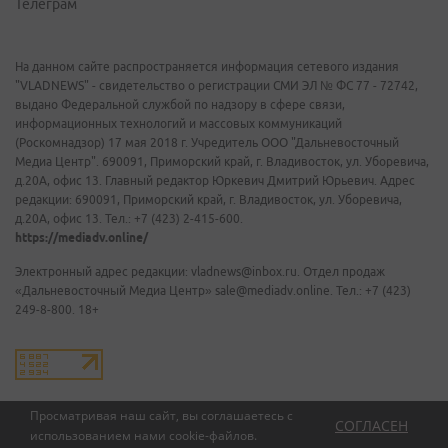
Телеграм
На данном сайте распространяется информация сетевого издания
"VLADNEWS" - свидетельство о регистрации СМИ ЭЛ № ФС 77 - 72742,
выдано Федеральной службой по надзору в сфере связи,
информационных технологий и массовых коммуникаций
(Роскомнадзор) 17 мая 2018 г. Учредитель ООО "Дальневосточный
Медиа Центр". 690091, Приморский край, г. Владивосток, ул. Уборевича,
д.20А, офис 13. Главный редактор Юркевич Дмитрий Юрьевич. Адрес
редакции: 690091, Приморский край, г. Владивосток, ул. Уборевича,
д.20А, офис 13. Тел.: +7 (423) 2-415-600.
https://mediadv.online/
Электронный адрес редакции: vladnews@inbox.ru. Отдел продаж
«Дальневосточный Медиа Центр» sale@mediadv.online. Тел.: +7 (423)
249-8-800. 18+
Просматривая наш сайт, вы соглашаетесь с
СОГЛАСЕН
использованием нами
cookie-файлов
.