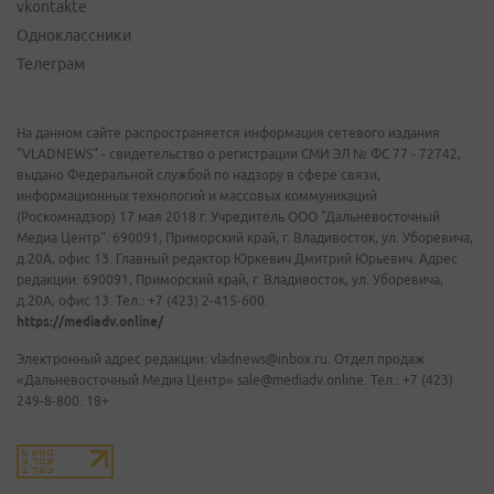
vkontakte
Одноклассники
Телеграм
На данном сайте распространяется информация сетевого издания
"VLADNEWS" - свидетельство о регистрации СМИ ЭЛ № ФС 77 - 72742,
выдано Федеральной службой по надзору в сфере связи,
информационных технологий и массовых коммуникаций
(Роскомнадзор) 17 мая 2018 г. Учредитель ООО "Дальневосточный
Медиа Центр". 690091, Приморский край, г. Владивосток, ул. Уборевича,
д.20А, офис 13. Главный редактор Юркевич Дмитрий Юрьевич. Адрес
редакции: 690091, Приморский край, г. Владивосток, ул. Уборевича,
д.20А, офис 13. Тел.: +7 (423) 2-415-600.
https://mediadv.online/
Электронный адрес редакции: vladnews@inbox.ru. Отдел продаж
«Дальневосточный Медиа Центр» sale@mediadv.online. Тел.: +7 (423)
249-8-800. 18+