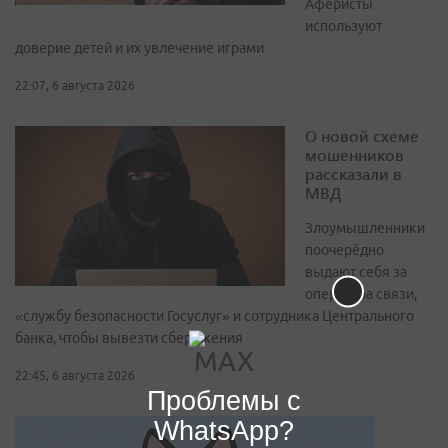
Аферисты
используют
доверие детей и их увлечение играми
22:07, 6 августа 2026
О новой схеме
мошенников
рассказали в
МВД
Злоумышленники
поочерёдно
выдают себя за
оператора связи,
«службу безопасности Госуслуг» и сотрудника Центрального
банка, чтобы вывезти сбережения
22:45, 6 августа 2026
Проблемы с
WhatsApp?