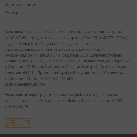
Одноклассники
Телеграм
На данном сайте распространяется информация сетевого издания
"VLADNEWS" - свидетельство о регистрации СМИ ЭЛ № ФС 77 - 72742,
выдано Федеральной службой по надзору в сфере связи,
информационных технологий и массовых коммуникаций
(Роскомнадзор) 17 мая 2018 г. Учредитель ООО "Дальневосточный
Медиа Центр". 690091, Приморский край, г. Владивосток, ул. Уборевича,
д.20А, офис 13. Главный редактор Юркевич Дмитрий Юрьевич. Адрес
редакции: 690091, Приморский край, г. Владивосток, ул. Уборевича,
д.20А, офис 13. Тел.: +7 (423) 2-415-600.
https://mediadv.online/
Электронный адрес редакции: vladnews@inbox.ru. Отдел продаж
«Дальневосточный Медиа Центр» sale@mediadv.online. Тел.: +7 (423)
249-8-800. 18+