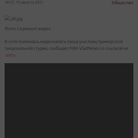
10:37, 15 августа 2021
Общество
Фото: Скриншот видео
В сети появилась видеозапись танца участниц приморской
танцевальной студии, сообщает РИА VladNews со ссылкой на
arstv.