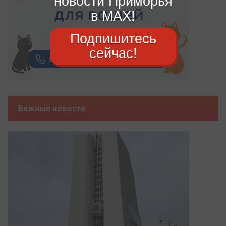
новости Приморья
в MAX!
Подпишитесь
сейчас!
Важные новости