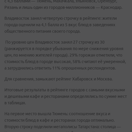
с 4,3 баллами — Тюмень, Махачкала, Ульяновск, Оренбург,
Рязань и лишь один из городов-миллионников — Краснодар.
Владивосток занял четвертую строчку в рейтинге: жители
города оценили на 4,1 балла из 5 вкус блюд в заведениях
общественного питания своего города.
По уровню цен Владивосток занял 27 строчку из 30
(ранжируется в порядке убывания по мере снижения уровня
цен, по мнению жителей города). 29% горожан отметили, что
стоимость блюд в городе высокая, 58% считают её умеренной,
а затруднились ответить 11% опрошенных респондентов.
Для сравнения, замыкают рейтинг Хабаровск и Москва.
Итоговые результаты в рейтинге городов с самыми вкусными
и дешевыми кафе и ресторанами определялись по сумме мест
в таблицах.
На первое место вышла Тюмень: соотношение вкуса и
стоимости блюд в кафе и ресторанах города оптимально.
Вторую строку поделили мегаполисы Татарстана: столица —