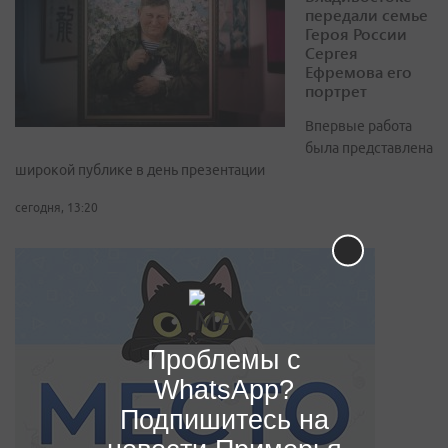
передали семье
Героя России
Сергея
Ефремова его
портрет
Впервые работа
была представлена
широкой публике в день презентации
сегодня, 13:20
Проблемы с
WhatsApp?
Подпишитесь на