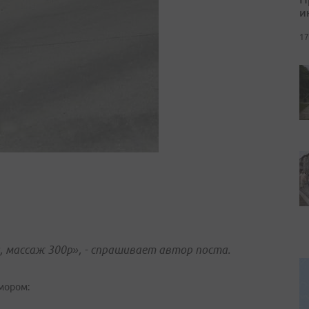
и
17
, массаж 300р», - спрашивает автор поста.
мором: