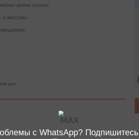
следнее время стали»
- и массаж»
помещение»
ние дня.
облемы с WhatsApp? Подпишитесь