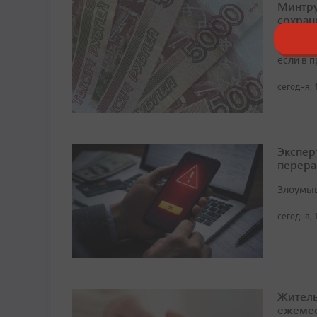
Минтру
сохран
Обратит
если в 
сегодня, 
Экспер
перера
Злоумыш
сегодня, 
Житель
ежемес