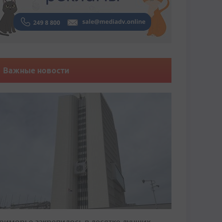
Важные новости
риморье закрепилось в десятке лучших