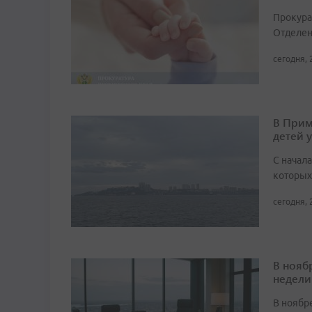
Прокура
Отделен
сегодня, 
В Прим
детей 
С начала
которых
сегодня, 
В нояб
недели
В ноябре