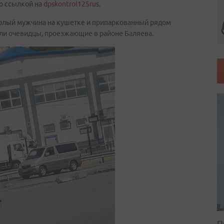
со ссылкой на
dpskontrol125rus
.
голый мужчина на кушетке и припаркованный рядом
тали очевидцы, проезжающие в районе Баляева.
П