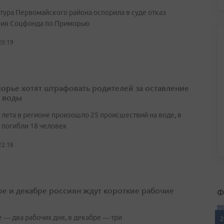
тура Первомайского района оспорила в суде отказ
ия Соцфонда по Приморью
20:19
орье хотят штрафовать родителей за оставление
у воды
 лета в регионе произошло 25 происшествий на воде, в
 погибли 18 человек
22:18
ре и декабре россиян ждут короткие рабочие
Ф
 — два рабочих дня, в декабре — три
2