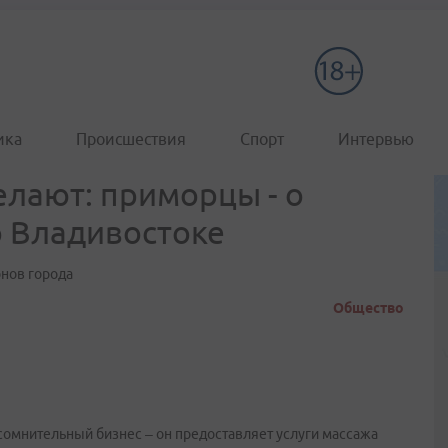
ика
Происшествия
Спорт
Интервью
елают: приморцы - о
о Владивостоке
онов города
Общество
сомнительный бизнес – он предоставляет услуги массажа