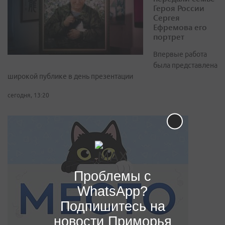
Героя России
Сергея
Ефремова его
портрет
Впервые работа
была представлена
широкой публике в день презентации
сегодня, 13:20
Проблемы с
WhatsApp?
Подпишитесь на
новости Приморья