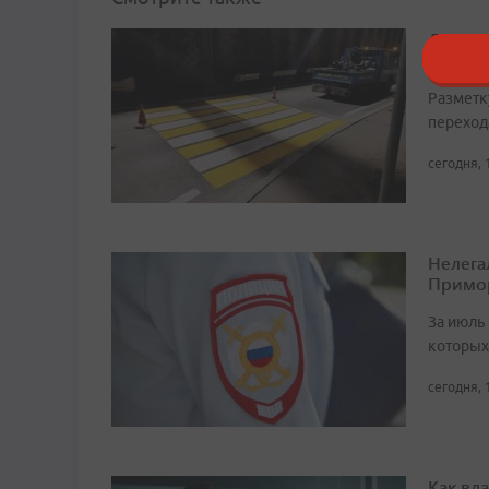
Дорожн
города
Разметк
переход
сегодня, 
Нелега
Примо
За июль 
которых
сегодня, 
Как вл