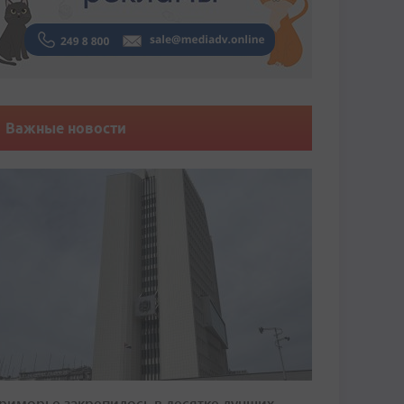
Важные новости
риморье закрепилось в десятке лучших