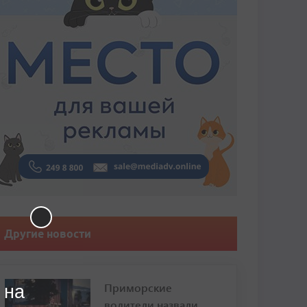
Другие новости
Приморские
 на
водители назвали