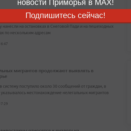
новости Приморья в MAX!
ики Владивостока обновляют разметку на улицах
Подпишитесь сейчас!
у нанесли на остановках в Снеговой Пади и на пешеходных
ах по нескольким адресам
16:47
льных мигрантов продолжают выявлять в
рье
в систему поступило около 30 сообщений от граждан, в
 указывалось местонахождение нелегальных мигрантов
17:29
адивостокцы относятся к «налогу на