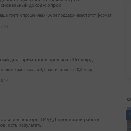
сиональный доход»: опрос
льше трети опрошенных (36%) поддерживают этот формат
17:43
ный долг приморцев превысил 367 млрд
артале в крае выдали 4,1 тыс. ипотек на 20,8 млрд
18:14
Ф
2
орье инспекторы ГИБДД проверили работу
ов: есть результаты