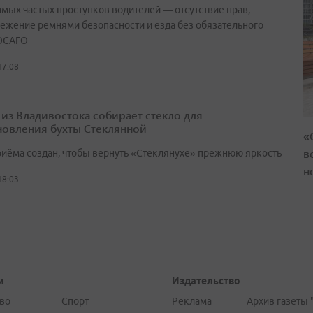
амых частых проступков водителей — отсутствие прав,
ежение ремнями безопасности и езда без обязательного
ОСАГО
17:08
 из Владивостока собирает стекло для
новления бухты Стеклянной
«
в
риёма создан, чтобы вернуть «Стеклянухе» прежнюю яркость
н
18:03
и
Издательство
во
Спорт
Реклама
Архив газеты 