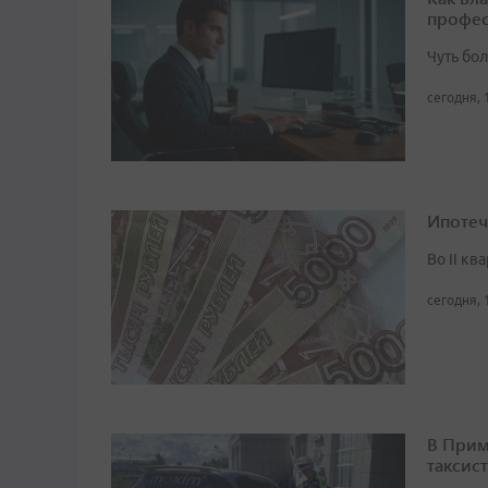
профес
Чуть бо
сегодня, 
Ипотеч
Во II кв
сегодня, 
В Прим
таксист