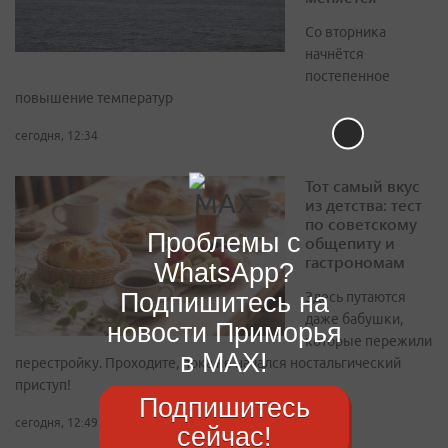
Со вторника
начнётся
постепенное
повышение температур
сегодня, 12:34
Тот самый вкус
из детства: тест
по советскому
Проблемы с
общепиту и
гастрономам
WhatsApp?
Подпишитесь на
Здесь путаются
даже бабушки,
новости Приморья
которые пережили
в MAX!
перестройку. Проходите, пока не начался ностальгический
приступ!
Подпишитесь
сегодня, 12:49
сейчас!